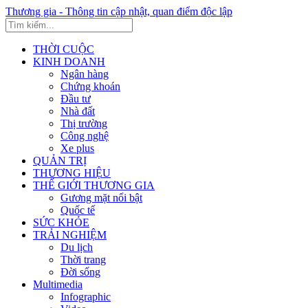
Thương gia - Thông tin cập nhật, quan điểm độc lập
THỜI CUỘC
KINH DOANH
Ngân hàng
Chứng khoán
Đầu tư
Nhà đất
Thị trường
Công nghệ
Xe plus
QUẢN TRỊ
THƯƠNG HIỆU
THẾ GIỚI THƯƠNG GIA
Gương mặt nổi bật
Quốc tế
SỨC KHỎE
TRẢI NGHIỆM
Du lịch
Thời trang
Đời sống
Multimedia
Infographic