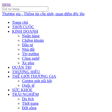
menu
Thương gia - Thông tin cập nhật, quan điểm độc lập
Trang chủ
THỜI CUỘC
KINH DOANH
Ngân hàng
Chứng khoán
Đầu tư
Nhà đất
Thị trường
Công nghệ
Xe plus
QUẢN TRỊ
THƯƠNG HIỆU
THẾ GIỚI THƯƠNG GIA
Gương mặt nổi bật
Quốc tế
SỨC KHỎE
TRẢI NGHIỆM
Du lịch
Thời trang
Đời sống