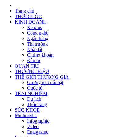
Trang chủ
THỜI CUỘC
KINH DOANH
Xe plus
Công nghệ
Ngân hàng
Thị trường
Nhà đất
Chứng khoán
Đầu tư
QUẢN TRỊ
THƯƠNG HIỆU
THẾ GIỚI THƯƠNG GIA
Gương mặt nổi bật
Quốc tế
TRẢI NGHIỆM
Du lịch
Thời trang
SỨC KHỎE
Multimedia
Infographic
Video
Emagazine