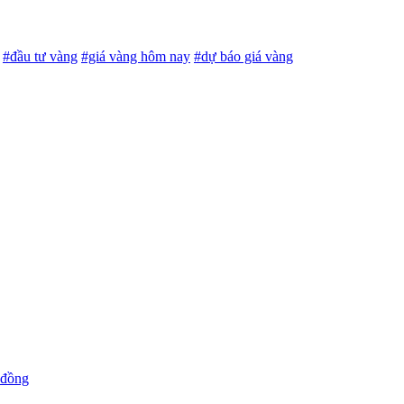
#đầu tư vàng
#giá vàng hôm nay
#dự báo giá vàng