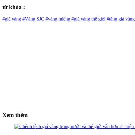
từ khóa :
#giá vàng
#Vàng SJC
#vàng miếng
#giá vàng thế giới
#tăng giá vàng
Xem thêm