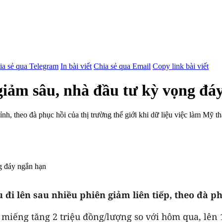
ia sẻ qua Telegram
In bài viết
Chia sẻ qua Email
Copy link bài viết
giảm sâu, nhà đầu tư kỳ vọng đá
h, theo đà phục hồi của thị trường thế giới khi dữ liệu việc làm Mỹ th
 đi lên sau nhiều phiên giảm liên tiếp, theo đà ph
g miếng tăng 2 triệu đồng/lượng so với hôm qua, lên