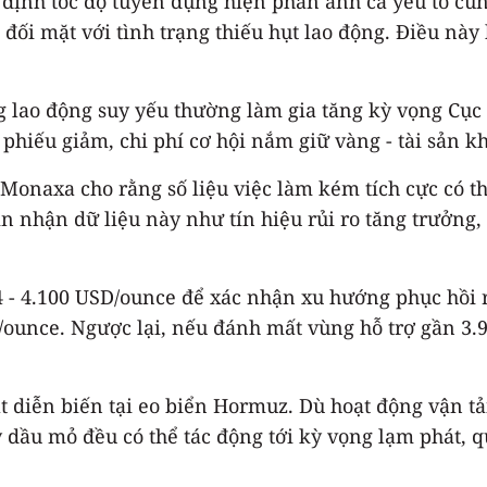
định tốc độ tuyển dụng hiện phản ánh cả yếu tố cun
n đối mặt với tình trạng thiếu hụt lao động. Điều nà
ường lao động suy yếu thường làm gia tăng kỳ vọng 
i phiếu giảm, chi phí cơ hội nắm giữ vàng - tài sản k
 Monaxa cho rằng số liệu việc làm kém tích cực có t
 nhận dữ liệu này như tín hiệu rủi ro tăng trưởng, 
4 - 4.100 USD/ounce để xác nhận xu hướng phục hồi 
ounce. Ngược lại, nếu đánh mất vùng hỗ trợ gần 3.9
t diễn biến tại eo biển Hormuz. Dù hoạt động vận tải
 dầu mỏ đều có thể tác động tới kỳ vọng lạm phát, q