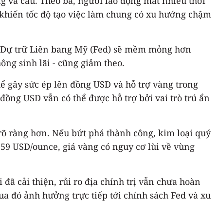
g và cầu. Theo bà, người lao động mất nhiều thời
y khiến tốc độ tạo việc làm chung có xu hướng chậm
Cục Dự trữ Liên bang Mỹ (Fed) sẽ mềm mỏng hơn
hông sinh lãi - cũng giảm theo.
hể gây sức ép lên đồng USD và hỗ trợ vàng trong
đồng USD vẫn có thể được hỗ trợ bởi vai trò trú ẩn
rõ ràng hơn. Nếu bứt phá thành công, kim loại quý
59 USD/ounce, giá vàng có nguy cơ lùi về vùng
 đã cải thiện, rủi ro địa chính trị vẫn chưa hoàn
ua đó ảnh hưởng trực tiếp tới chính sách Fed và xu