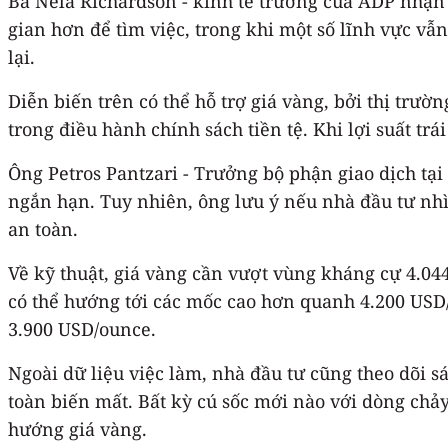
Bà Nela Richardson - kinh tế trưởng của ADP nhận 
gian hơn để tìm việc, trong khi một số lĩnh vực vẫ
lại.
Diễn biến trên có thể hỗ trợ giá vàng, bởi thị tr
trong điều hành chính sách tiền tệ. Khi lợi suất trá
Ông Petros Pantzari - Trưởng bộ phận giao dịch tại
ngắn hạn. Tuy nhiên, ông lưu ý nếu nhà đầu tư nhìn
an toàn.
Về kỹ thuật, giá vàng cần vượt vùng kháng cự 4.04
có thể hướng tới các mốc cao hơn quanh 4.200 USD/
3.900 USD/ounce.
Ngoài dữ liệu việc làm, nhà đầu tư cũng theo dõi sá
toàn biến mất. Bất kỳ cú sốc mới nào với dòng chảy
hướng giá vàng.