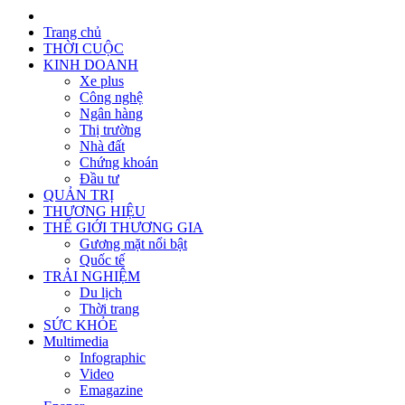
Trang chủ
THỜI CUỘC
KINH DOANH
Xe plus
Công nghệ
Ngân hàng
Thị trường
Nhà đất
Chứng khoán
Đầu tư
QUẢN TRỊ
THƯƠNG HIỆU
THẾ GIỚI THƯƠNG GIA
Gương mặt nổi bật
Quốc tế
TRẢI NGHIỆM
Du lịch
Thời trang
SỨC KHỎE
Multimedia
Infographic
Video
Emagazine