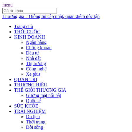
menu
Thương gia - Thông tin cập nhật, quan điểm độc lập
Trang chủ
THỜI CUỘC
KINH DOANH
Ngân hàng
Chứng khoán
Đầu tư
Nhà đất
Thị trường
Công nghệ
Xe plus
QUẢN TRỊ
THƯƠNG HIỆU
THẾ GIỚI THƯƠNG GIA
Gương mặt nổi bật
Quốc tế
SỨC KHỎE
TRẢI NGHIỆM
Du lịch
Thời trang
Đời sống