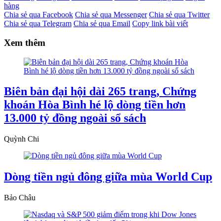
hàng
Chia sẻ qua Facebook
Chia sẻ qua Messenger
Chia sẻ qua Twitter
Chia sẻ qua Telegram
Chia sẻ qua Email
Copy link bài viết
Xem thêm
Biên bản đại hội dài 265 trang, Chứng
khoán Hòa Bình hé lộ dòng tiền hơn
13.000 tỷ đồng ngoài sổ sách
Quỳnh Chi
Dòng tiền ngủ đông giữa mùa World Cup
Bảo Châu