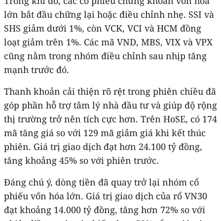
Trong khi đó, các cổ phiếu chứng khoán vốn hóa
lớn bắt đầu chững lại hoặc điều chỉnh nhẹ. SSI và
SHS giảm dưới 1%, còn VCK, VCI và HCM đồng
loạt giảm trên 1%. Các mã VND, MBS, VIX và VPX
cũng nằm trong nhóm điều chỉnh sau nhịp tăng
mạnh trước đó.
Thanh khoản cải thiện rõ rệt trong phiên chiều đã
góp phần hỗ trợ tâm lý nhà đầu tư và giúp độ rộng
thị trường trở nên tích cực hơn. Trên HoSE, có 174
mã tăng giá so với 129 mã giảm giá khi kết thúc
phiên. Giá trị giao dịch đạt hơn 24.100 tỷ đồng,
tăng khoảng 45% so với phiên trước.
Đáng chú ý, dòng tiền đã quay trở lại nhóm cổ
phiếu vốn hóa lớn. Giá trị giao dịch của rổ VN30
đạt khoảng 14.000 tỷ đồng, tăng hơn 72% so với