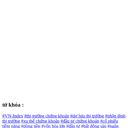
từ khóa :
#VN-Index
#thị trường chứng khoán
#dự báo thị trường
#nhận định
thị trường
#xu thế chứng khoán
#đầu tư chứng khoán
#cổ phiếu
tiềm năng
#dòng tiền
#vốn hóa lớn
#đầu tư
#bất động sản
#ngân