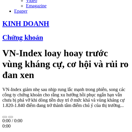
Video
Emagazine
Epaper
KINH DOANH
Chứng khoán
VN-Index loay hoay trước
vùng kháng cự, cơ hội và rủi ro
đan xen
VN-Index giảm nhẹ sau nhịp rung lắc mạnh trong phiên, song các
công ty chứng khoán cho rằng xu hướng hồi phục ngắn hạn vẫn
chưa bị phá vỡ khi dòng tiền duy trì ở mức khá và vùng kháng cự
1.820-1.840 điểm đang trở thành tâm điểm chú ý của thị trường...
0:00
/
0:00
0:00