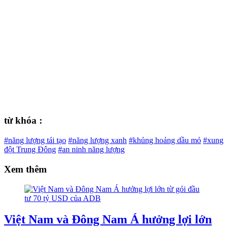
từ khóa :
#năng lượng tái tạo
#năng lượng xanh
#khủng hoảng dầu mỏ
#xung
đột Trung Đông
#an ninh năng lượng
Xem thêm
Việt Nam và Đông Nam Á hưởng lợi lớn