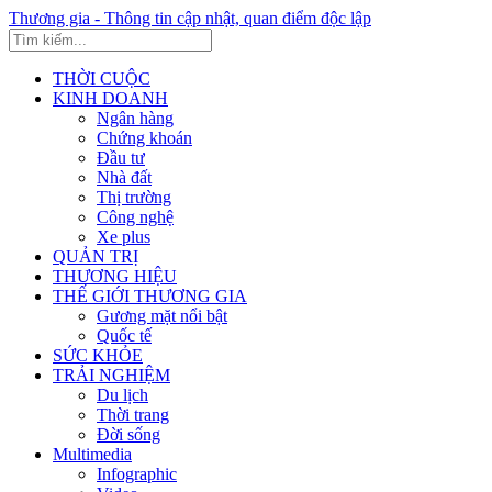
Thương gia - Thông tin cập nhật, quan điểm độc lập
THỜI CUỘC
KINH DOANH
Ngân hàng
Chứng khoán
Đầu tư
Nhà đất
Thị trường
Công nghệ
Xe plus
QUẢN TRỊ
THƯƠNG HIỆU
THẾ GIỚI THƯƠNG GIA
Gương mặt nổi bật
Quốc tế
SỨC KHỎE
TRẢI NGHIỆM
Du lịch
Thời trang
Đời sống
Multimedia
Infographic