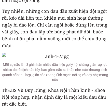
đầu hoặc cột sống.
Tuy nhiên, những cơn đau đầu xuất hiện đột ngột
rồi kéo dài liên tục, khiến mọi sinh hoạt thường
ngày bị đảo lộn. Chỉ cần ngồi hoặc đứng lên trong
vài giây, cơn đau lập tức bùng phát dữ dội, buộc
bệnh nhân phải nằm xuống mới có thể chịu đựng
được.
MRI sọ não lần 3 ghi nhận nhiều dấu hiệu gợi ý hội chứng giảm áp lực
nội sọ do rò dịch não tủy, bao gồm: não sa thấp nhẹ, các khoang dịch
quanh não thu hẹp, giãn các xoang tĩnh mạch nội sọ và dày nhẹ màng
não
ThS.BS Vũ Duy Dũng, Khoa Nội Thần kinh - Khoa
Nội tổng hợp, nhận định đây là một kiểu đau đầu
rất đặc biệt.