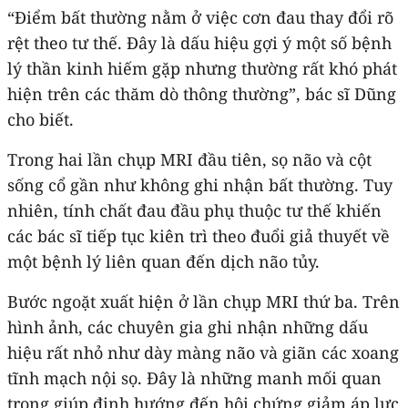
“Điểm bất thường nằm ở việc cơn đau thay đổi rõ
rệt theo tư thế. Đây là dấu hiệu gợi ý một số bệnh
lý thần kinh hiếm gặp nhưng thường rất khó phát
hiện trên các thăm dò thông thường”, bác sĩ Dũng
cho biết.
Trong hai lần chụp MRI đầu tiên, sọ não và cột
sống cổ gần như không ghi nhận bất thường. Tuy
nhiên, tính chất đau đầu phụ thuộc tư thế khiến
các bác sĩ tiếp tục kiên trì theo đuổi giả thuyết về
một bệnh lý liên quan đến dịch não tủy.
Bước ngoặt xuất hiện ở lần chụp MRI thứ ba. Trên
hình ảnh, các chuyên gia ghi nhận những dấu
hiệu rất nhỏ như dày màng não và giãn các xoang
tĩnh mạch nội sọ. Đây là những manh mối quan
trọng giúp định hướng đến hội chứng giảm áp lực