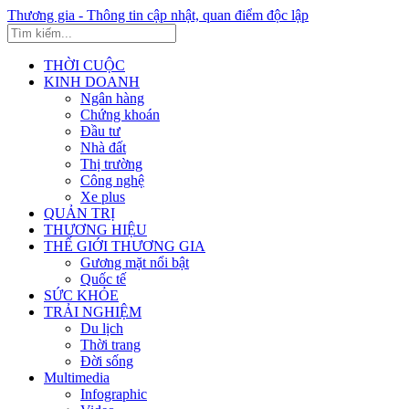
Thương gia - Thông tin cập nhật, quan điểm độc lập
THỜI CUỘC
KINH DOANH
Ngân hàng
Chứng khoán
Đầu tư
Nhà đất
Thị trường
Công nghệ
Xe plus
QUẢN TRỊ
THƯƠNG HIỆU
THẾ GIỚI THƯƠNG GIA
Gương mặt nổi bật
Quốc tế
SỨC KHỎE
TRẢI NGHIỆM
Du lịch
Thời trang
Đời sống
Multimedia
Infographic