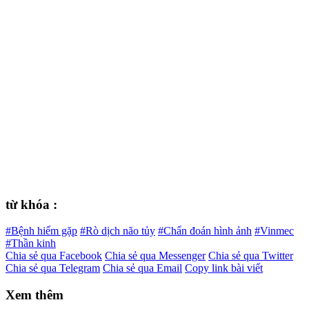
từ khóa :
#Bệnh hiếm gặp
#Rò dịch não tủy
#Chẩn đoán hình ảnh
#Vinmec
#Thần kinh
Chia sẻ qua Facebook
Chia sẻ qua Messenger
Chia sẻ qua Twitter
Chia sẻ qua Telegram
Chia sẻ qua Email
Copy link bài viết
Xem thêm