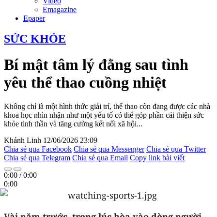
Video
Emagazine
Epaper
SỨC KHỎE
Bí mật tâm lý đằng sau tình
yêu thể thao cuồng nhiệt
Không chỉ là một hình thức giải trí, thể thao còn đang được các nhà
khoa học nhìn nhận như một yếu tố có thể góp phần cải thiện sức
khỏe tinh thần và tăng cường kết nối xã hội...
Khánh Linh
12/06/2026 23:09
Chia sẻ qua Facebook
Chia sẻ qua Messenger
Chia sẻ qua Twitter
Chia sẻ qua Telegram
Chia sẻ qua Email
Copy link bài viết
0:00
/
0:00
0:00
Vài năm trước, trong lúc hòa vào dòng người