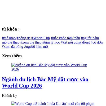
từ khóa :
#thể thao
#bóng đá
#World Cup
#sức khỏe tâm thần
#người hâm
mộ thể thao
#xem thể thao
#tâm lý học
#kết nối cộng đồng
#cô đơn
#xem đá bóng
#người hâm mộ
Xem thêm
Ngành du lịch Bắc Mỹ đặt cược vào
World Cup 2026
Khánh Ly