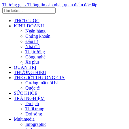
Thương gia - Thông tin cập nhật, quan điểm độc lập
THỜI CUỘC
KINH DOANH
Ngân hàng
Chứng khoán
Đầu tư
Nhà đất
Thị trường
Công nghệ
Xe plus
QUẢN TRỊ
THƯƠNG HIỆU
THẾ GIỚI THƯƠNG GIA
Gương mặt nổi bật
Quốc tế
SỨC KHỎE
TRẢI NGHIỆM
Du lịch
Thời trang
Đời sống
Multimedia
Infographic