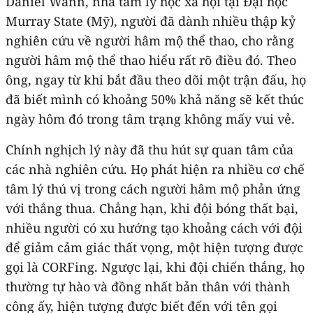
Daniel Wann, nhà tâm lý học xã hội tại Đại học
Murray State (Mỹ), người đã dành nhiều thập kỷ
nghiên cứu về người hâm mộ thể thao, cho rằng
người hâm mộ thể thao hiểu rất rõ điều đó. Theo
ông, ngay từ khi bắt đầu theo dõi một trận đấu, họ
đã biết mình có khoảng 50% khả năng sẽ kết thúc
ngày hôm đó trong tâm trạng không mấy vui vẻ.
Chính nghịch lý này đã thu hút sự quan tâm của
các nhà nghiên cứu. Họ phát hiện ra nhiều cơ chế
tâm lý thú vị trong cách người hâm mộ phản ứng
với thắng thua. Chẳng hạn, khi đội bóng thất bại,
nhiều người có xu hướng tạo khoảng cách với đội
để giảm cảm giác thất vọng, một hiện tượng được
gọi là CORFing. Ngược lại, khi đội chiến thắng, họ
thường tự hào và đồng nhất bản thân với thành
công ấy, hiện tượng được biết đến với tên gọi