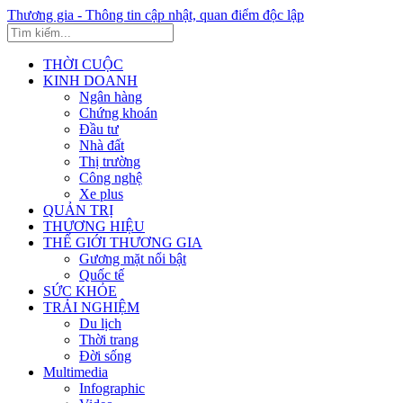
Thương gia - Thông tin cập nhật, quan điểm độc lập
THỜI CUỘC
KINH DOANH
Ngân hàng
Chứng khoán
Đầu tư
Nhà đất
Thị trường
Công nghệ
Xe plus
QUẢN TRỊ
THƯƠNG HIỆU
THẾ GIỚI THƯƠNG GIA
Gương mặt nổi bật
Quốc tế
SỨC KHỎE
TRẢI NGHIỆM
Du lịch
Thời trang
Đời sống
Multimedia
Infographic