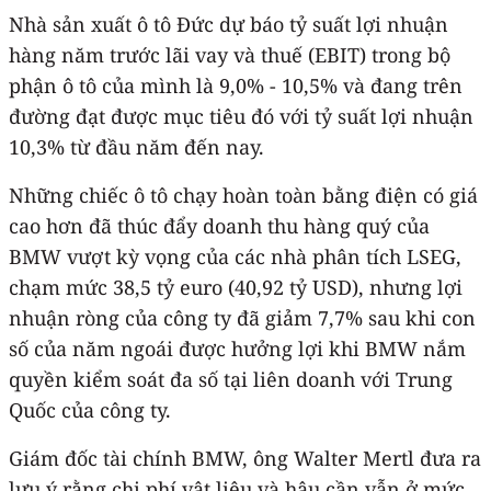
Nhà sản xuất ô tô Đức dự báo tỷ suất lợi nhuận
hàng năm trước lãi vay và thuế (EBIT) trong bộ
phận ô tô của mình là 9,0% - 10,5% và đang trên
đường đạt được mục tiêu đó với tỷ suất lợi nhuận
10,3% từ đầu năm đến nay.
Những chiếc ô tô chạy hoàn toàn bằng điện có giá
cao hơn đã thúc đẩy doanh thu hàng quý của
BMW vượt kỳ vọng của các nhà phân tích LSEG,
chạm mức 38,5 tỷ euro (40,92 tỷ USD), nhưng lợi
nhuận ròng của công ty đã giảm 7,7% sau khi con
số của năm ngoái được hưởng lợi khi BMW nắm
quyền kiểm soát đa số tại liên doanh với Trung
Quốc của công ty.
Giám đốc tài chính BMW, ông Walter Mertl đưa ra
lưu ý rằng chi phí vật liệu và hậu cần vẫn ở mức