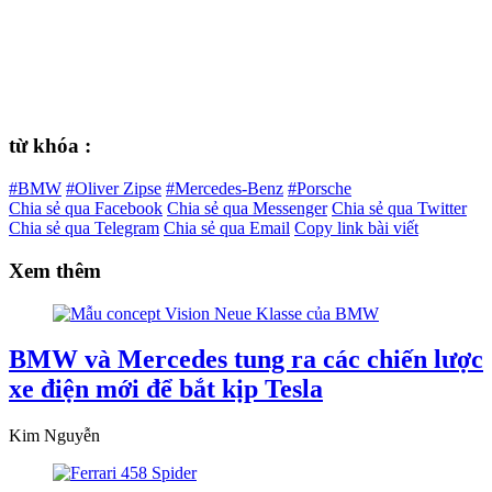
từ khóa :
#BMW
#Oliver Zipse
#Mercedes-Benz
#Porsche
Chia sẻ qua Facebook
Chia sẻ qua Messenger
Chia sẻ qua Twitter
Chia sẻ qua Telegram
Chia sẻ qua Email
Copy link bài viết
Xem thêm
BMW và Mercedes tung ra các chiến lược
xe điện mới để bắt kịp Tesla
Kim Nguyễn