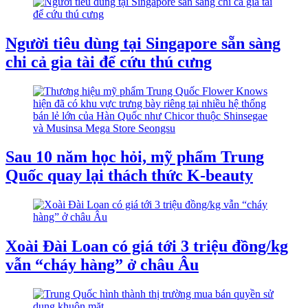
Người tiêu dùng tại Singapore sẵn sàng
chi cả gia tài để cứu thú cưng
Sau 10 năm học hỏi, mỹ phẩm Trung
Quốc quay lại thách thức K-beauty
Xoài Đài Loan có giá tới 3 triệu đồng/kg
vẫn “cháy hàng” ở châu Âu