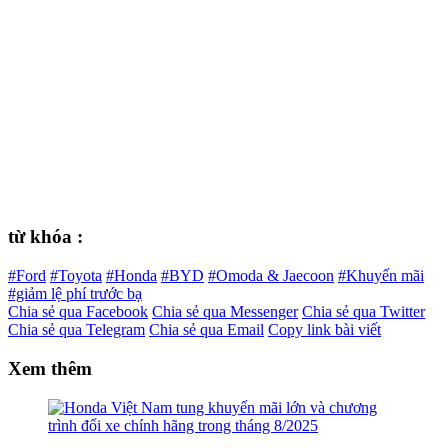
từ khóa :
#Ford
#Toyota
#Honda
#BYD
#Omoda & Jaecoon
#Khuyến mãi
#giảm lệ phí trước bạ
Chia sẻ qua Facebook
Chia sẻ qua Messenger
Chia sẻ qua Twitter
Chia sẻ qua Telegram
Chia sẻ qua Email
Copy link bài viết
Xem thêm