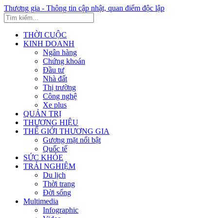
Thương gia - Thông tin cập nhật, quan điểm độc lập
THỜI CUỘC
KINH DOANH
Ngân hàng
Chứng khoán
Đầu tư
Nhà đất
Thị trường
Công nghệ
Xe plus
QUẢN TRỊ
THƯƠNG HIỆU
THẾ GIỚI THƯƠNG GIA
Gương mặt nổi bật
Quốc tế
SỨC KHỎE
TRẢI NGHIỆM
Du lịch
Thời trang
Đời sống
Multimedia
Infographic