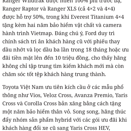
Ranger Wildtrak được miễn 100% phí trước bạ,
Ranger Raptor và Ranger XLS (cả 4×2 và 4×4)
được hỗ trợ 50%, trong khi Everest Titanium 4×4
tặng kèm hai năm bảo hiểm vật chất và camera
hành trình Vietmap. Đáng chú ý, Ford duy trì
chính sách tri ân khách hàng cũ với phiếu thay
dầu nhớt và lọc dầu ba lần trong 18 tháng hoặc ưu
đãi tiền mặt lên đến 10 triệu đồng, cho thấy hãng
không chỉ tập trung tìm kiếm khách mới mà còn
chăm sóc tốt tệp khách hàng trung thành.
Toyota Việt Nam ưu tiên kích cầu ở các mẫu phổ
thông như Vios, Veloz Cross, Avanza Premio, Yaris
Cross và Corolla Cross bản xăng bằng cách tặng
một năm bảo hiểm thân vỏ. Song song, hãng thúc
đẩy nhóm sản phẩm hybrid với các gói ưu đãi khi
khách hàng đổi xe cũ sang Yaris Cross HEV,