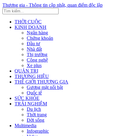
Thương gia - Thông tin cập nhật, quan điểm độc lập
THỜI CUỘC
KINH DOANH
Ngân hàng
Chứng khoán
Đầu tư
Nhà đất
Thị trường
Công nghệ
Xe plus
QUẢN TRỊ
THƯƠNG HIỆU
THẾ GIỚI THƯƠNG GIA
Gương mặt nổi bật
Quốc tế
SỨC KHỎE
TRẢI NGHIỆM
Du lịch
Thời trang
Đời sống
Multimedia
Infographic