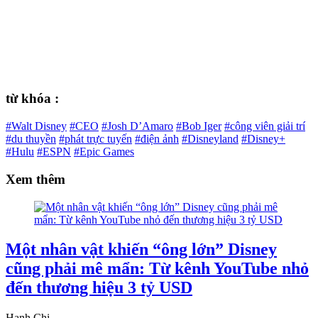
từ khóa :
#Walt Disney
#CEO
#Josh D’Amaro
#Bob Iger
#công viên giải trí
#du thuyền
#phát trực tuyến
#điện ảnh
#Disneyland
#Disney+
#Hulu
#ESPN
#Epic Games
Xem thêm
Một nhân vật khiến “ông lớn” Disney
cũng phải mê mẩn: Từ kênh YouTube nhỏ
đến thương hiệu 3 tỷ USD
Hạnh Chi