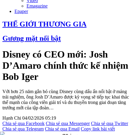
Video
Emagazine
Epaper
THẾ GIỚI THƯƠNG GIA
Gương mặt nổi bật
Disney có CEO mới: Josh
D’Amaro chính thức kế nhiệm
Bob Iger
Với hơn 25 năm gắn bó cùng Disney cùng dấu ấn nổi bật ở mảng
trải nghiệm, ông Josh D’Amaro được kỳ vọng sẽ tiếp tục khai thác
thế mạnh của công viên giải trí và du thuyền trong giai đoạn tăng
trưởng mới của tập đoàn…
Hạnh Chi
04/02/2026 05:19
Chia sẻ qua Facebook
Chia sẻ qua Messenger
Chia sẻ qua Twitter
Chia sẻ qua Telegram
Chia sẻ qua Email
Copy link bài viết