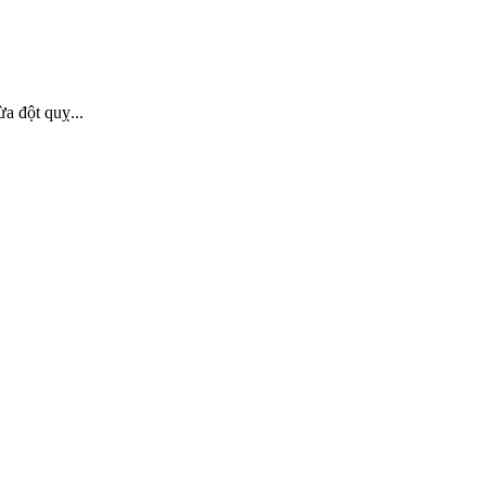
a đột quỵ...