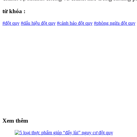
từ khóa :
#đột quỵ
#dấu hiệu đột quỵ
#cảnh báo đột quỵ
#phòng ngừa đột quỵ
Xem thêm