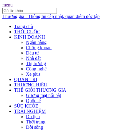
menu
Thương gia - Thông tin cập nhật, quan điểm độc lập
Trang chủ
THỜI CUỘC
KINH DOANH
Ngân hàng
Chứng khoán
Đầu tư
Nhà đất
Thị trường
Công nghệ
Xe plus
QUẢN TRỊ
THƯƠNG HIỆU
THẾ GIỚI THƯƠNG GIA
Gương mặt nổi bật
Quốc tế
SỨC KHỎE
TRẢI NGHIỆM
Du lịch
Thời trang
Đời sống