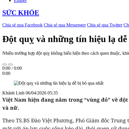
Epaper
SỨC KHỎE
Chia sẻ qua Facebook
Chia sẻ qua Messenger
Chia sẻ qua Twitter
Ch
Đột quỵ và những tín hiệu lạ dễ
Nhiều trường hợp đột quỵ không biểu hiện theo cách quen thuộc, khiế
0:00
/
0:00
0:00
Khánh Linh
06/04/2026 05:35
Việt Nam hiện đang nằm trong “vùng đỏ” về đột
và nữ.
Theo TS.BS Đào Việt Phương, Phó Giám đốc Trung tâ
mặt với áp lực cuộc sống kéo dài, thói quen sử dụn