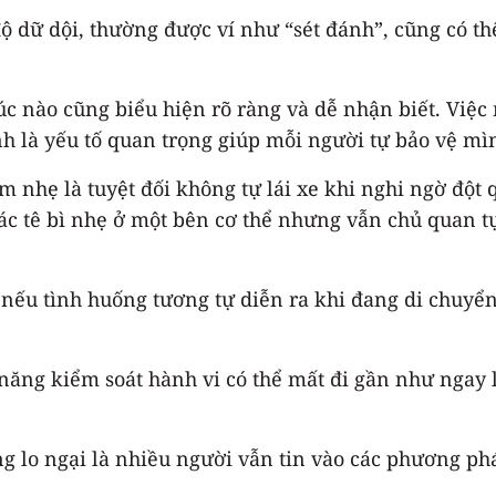
độ dữ dội, thường được ví như “sét đánh”, cũng có t
úc nào cũng biểu hiện rõ ràng và dễ nhận biết. Việ
ính là yếu tố quan trọng giúp mỗi người tự bảo vệ m
nhẹ là tuyệt đối không tự lái xe khi nghi ngờ đột q
c tê bì nhẹ ở một bên cơ thể nhưng vẫn chủ quan tự
nếu tình huống tương tự diễn ra khi đang di chuyển
 năng kiểm soát hành vi có thể mất đi gần như ngay 
 lo ngại là nhiều người vẫn tin vào các phương phá