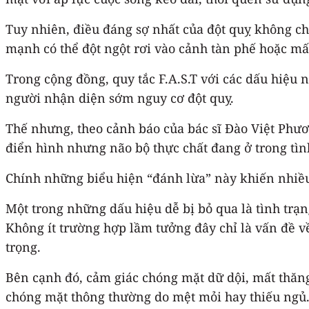
Tuy nhiên, điều đáng sợ nhất của đột quỵ không ch
mạnh có thể đột ngột rơi vào cảnh tàn phế hoặc mất 
Trong cộng đồng, quy tắc F.A.S.T với các dấu hiệu
người nhận diện sớm nguy cơ đột quỵ.
Thế nhưng, theo cảnh báo của bác sĩ Đào Việt Phươ
điển hình nhưng não bộ thực chất đang ở trong tìn
Chính những biểu hiện “đánh lừa” này khiến nhiều 
Một trong những dấu hiệu dễ bị bỏ qua là tình trạ
Không ít trường hợp lầm tưởng đây chỉ là vấn đề v
trọng.
Bên cạnh đó, cảm giác chóng mặt dữ dội, mất thăn
chóng mặt thông thường do mệt mỏi hay thiếu ngủ