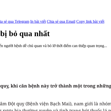
ia sẻ qua Telegram
In bài viết
Chia sẻ qua Email
Copy link bài viết
 bị bỏ qua nhất
n người bệnh dễ chủ quan và bỏ lỡ thời điểm can thiệp quan trọng...
 quỵ, khi căn bệnh này trở thành một trong nhữn
m Đột quỵ (Bệnh viện Bạch Mai), nam giới là nhóm c
g rượu bia thường xuyên và tình trạng hút thuốc lá 