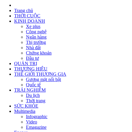
Trang chủ
THỜI CUỘC
KINH DOANH
Xe plus
Công nghệ
Ngân hàng
Thị trường
Nhà đất
Chứng khoán
Đầu tư
QUẢN TRỊ
THƯƠNG HIỆU
THẾ GIỚI THƯƠNG GIA
Gương mặt nổi bật
Quốc tế
TRẢI NGHIỆM
Du lịch
Thời trang
SỨC KHỎE
Multimedia
Infographic
Video
Emagazine