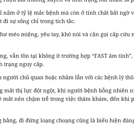
ỉ nằm ở tỷ lệ mắc bệnh mà còn ở tính chất bất ngờ 
đi sự sống chỉ trong tích tắc.
 như méo miệng, yếu tay, khó nói và cần gọi cấp cứu
ng, vẫn tồn tại không ít trường hợp “FAST âm tính”,
h trạng nguy cấp.
người chủ quan hoặc nhầm lẫn với các bệnh lý thông
ng mất thị lực đột ngột, khi người bệnh bỗng nhiên
ề mắt nên chậm trễ trong việc thăm khám, đến khi p
g bằng, đi đứng loạng choạng cũng là biểu hiện đán
.