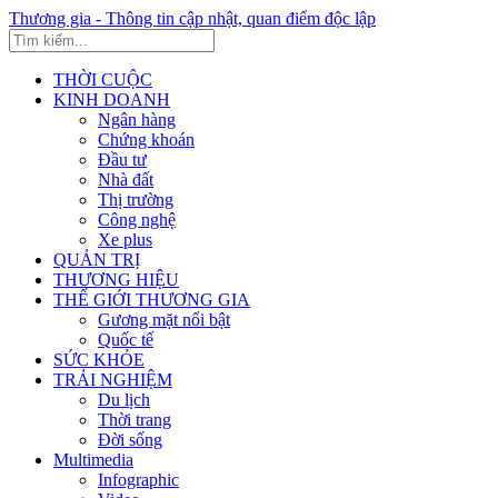
Thương gia - Thông tin cập nhật, quan điểm độc lập
THỜI CUỘC
KINH DOANH
Ngân hàng
Chứng khoán
Đầu tư
Nhà đất
Thị trường
Công nghệ
Xe plus
QUẢN TRỊ
THƯƠNG HIỆU
THẾ GIỚI THƯƠNG GIA
Gương mặt nổi bật
Quốc tế
SỨC KHỎE
TRẢI NGHIỆM
Du lịch
Thời trang
Đời sống
Multimedia
Infographic