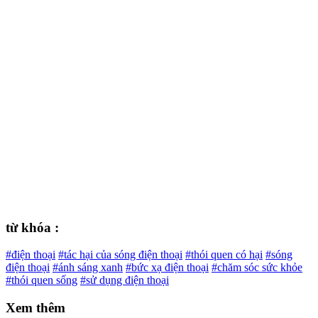
từ khóa :
#điện thoại
#tác hại của sóng điện thoại
#thói quen có hại
#sóng
điện thoại
#ánh sáng xanh
#bức xạ điện thoại
#chăm sóc sức khỏe
#thói quen sống
#sử dụng điện thoại
Xem thêm