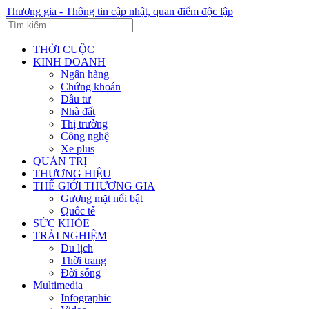
Thương gia - Thông tin cập nhật, quan điểm độc lập
THỜI CUỘC
KINH DOANH
Ngân hàng
Chứng khoán
Đầu tư
Nhà đất
Thị trường
Công nghệ
Xe plus
QUẢN TRỊ
THƯƠNG HIỆU
THẾ GIỚI THƯƠNG GIA
Gương mặt nổi bật
Quốc tế
SỨC KHỎE
TRẢI NGHIỆM
Du lịch
Thời trang
Đời sống
Multimedia
Infographic