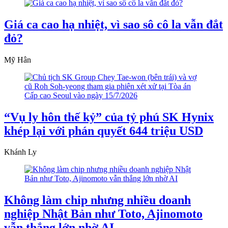
Giá ca cao hạ nhiệt, vì sao sô cô la vẫn đắt
đỏ?
Mỹ Hân
“Vụ ly hôn thế kỷ” của tỷ phú SK Hynix
khép lại với phán quyết 644 triệu USD
Khánh Ly
Không làm chip nhưng nhiều doanh
nghiệp Nhật Bản như Toto, Ajinomoto
vẫn thắng lớn nhờ AI