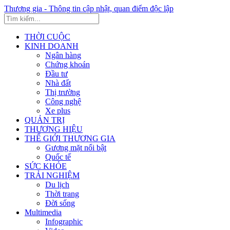
Thương gia - Thông tin cập nhật, quan điểm độc lập
THỜI CUỘC
KINH DOANH
Ngân hàng
Chứng khoán
Đầu tư
Nhà đất
Thị trường
Công nghệ
Xe plus
QUẢN TRỊ
THƯƠNG HIỆU
THẾ GIỚI THƯƠNG GIA
Gương mặt nổi bật
Quốc tế
SỨC KHỎE
TRẢI NGHIỆM
Du lịch
Thời trang
Đời sống
Multimedia
Infographic