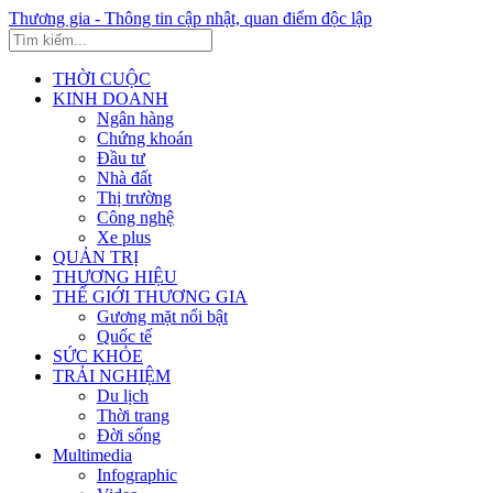
Thương gia - Thông tin cập nhật, quan điểm độc lập
THỜI CUỘC
KINH DOANH
Ngân hàng
Chứng khoán
Đầu tư
Nhà đất
Thị trường
Công nghệ
Xe plus
QUẢN TRỊ
THƯƠNG HIỆU
THẾ GIỚI THƯƠNG GIA
Gương mặt nổi bật
Quốc tế
SỨC KHỎE
TRẢI NGHIỆM
Du lịch
Thời trang
Đời sống
Multimedia
Infographic