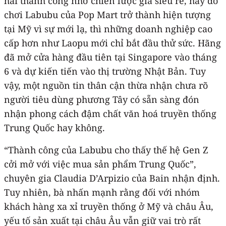
hái thành công nhờ chiến lược giá siêu rẻ, hay đồ
chơi Labubu của Pop Mart trở thành hiện tượng
tại Mỹ vì sự mới lạ, thì những doanh nghiệp cao
cấp hơn như Laopu mới chỉ bắt đầu thử sức. Hãng
đã mở cửa hàng đầu tiên tại Singapore vào tháng
6 và dự kiến tiến vào thị trường Nhật Bản. Tuy
vậy, một nguồn tin thân cận thừa nhận chưa rõ
người tiêu dùng phương Tây có sẵn sàng đón
nhận phong cách đậm chất văn hoá truyền thống
Trung Quốc hay không.
“Thành công của Labubu cho thấy thế hệ Gen Z
cởi mở với việc mua sản phẩm Trung Quốc”,
chuyên gia Claudia D’Arpizio của Bain nhận định.
Tuy nhiên, bà nhấn mạnh rằng đối với nhóm
khách hàng xa xỉ truyền thống ở Mỹ và châu Âu,
yếu tố sản xuất tại châu Âu vẫn giữ vai trò rất