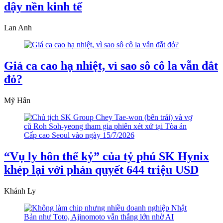
dậy nền kinh tế
Lan Anh
Giá ca cao hạ nhiệt, vì sao sô cô la vẫn đắt
đỏ?
Mỹ Hân
“Vụ ly hôn thế kỷ” của tỷ phú SK Hynix
khép lại với phán quyết 644 triệu USD
Khánh Ly