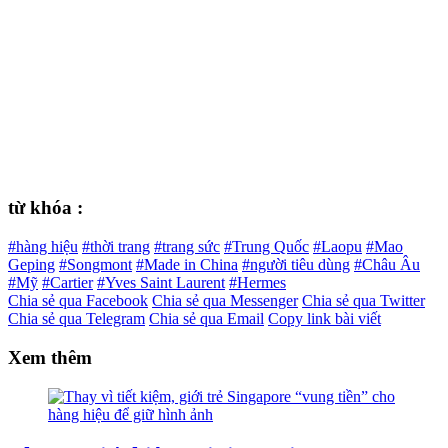
từ khóa :
#hàng hiệu
#thời trang
#trang sức
#Trung Quốc
#Laopu
#Mao
Geping
#Songmont
#Made in China
#người tiêu dùng
#Châu Âu
#Mỹ
#Cartier
#Yves Saint Laurent
#Hermes
Chia sẻ qua Facebook
Chia sẻ qua Messenger
Chia sẻ qua Twitter
Chia sẻ qua Telegram
Chia sẻ qua Email
Copy link bài viết
Xem thêm