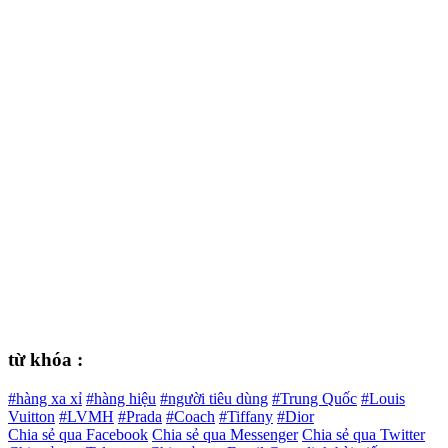
từ khóa :
#hàng xa xỉ
#hàng hiệu
#người tiêu dùng
#Trung Quốc
#Louis
Vuitton
#LVMH
#Prada
#Coach
#Tiffany
#Dior
Chia sẻ qua Facebook
Chia sẻ qua Messenger
Chia sẻ qua Twitter