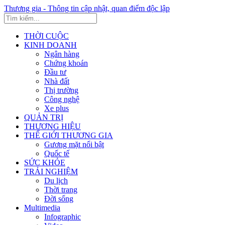
Thương gia - Thông tin cập nhật, quan điểm độc lập
THỜI CUỘC
KINH DOANH
Ngân hàng
Chứng khoán
Đầu tư
Nhà đất
Thị trường
Công nghệ
Xe plus
QUẢN TRỊ
THƯƠNG HIỆU
THẾ GIỚI THƯƠNG GIA
Gương mặt nổi bật
Quốc tế
SỨC KHỎE
TRẢI NGHIỆM
Du lịch
Thời trang
Đời sống
Multimedia
Infographic