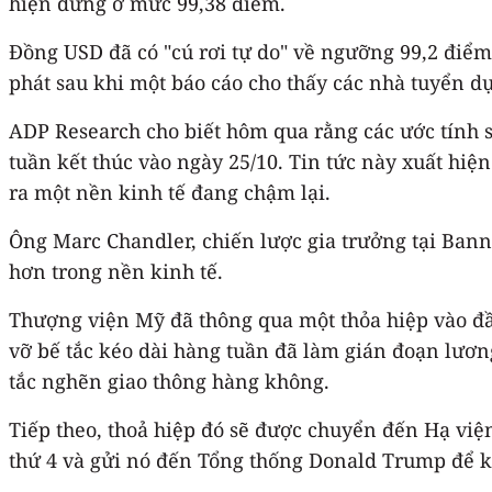
hiện dừng ở mức 99,38 điểm.
Đồng USD đã có "cú rơi tự do" về ngưỡng 99,2 điểm,
phát sau khi một báo cáo cho thấy các nhà tuyển d
ADP Research cho biết hôm qua rằng các ước tính 
tuần kết thúc vào ngày 25/10. Tin tức này xuất hiện
ra một nền kinh tế đang chậm lại.
Ông Marc Chandler, chiến lược gia trưởng tại Bann
hơn trong nền kinh tế.
Thượng viện Mỹ đã thông qua một thỏa hiệp vào đầu
vỡ bế tắc kéo dài hàng tuần đã làm gián đoạn lươ
tắc nghẽn giao thông hàng không.
Tiếp theo, thoả hiệp đó sẽ được chuyển đến Hạ vi
thứ 4 và gửi nó đến Tổng thống Donald Trump để 