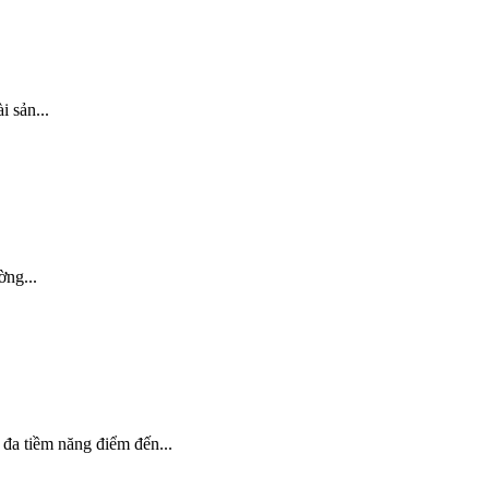
i sản...
ờng...
 đa tiềm năng điểm đến...