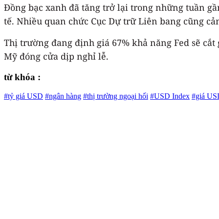
Đồng bạc xanh đã tăng trở lại trong những tuần gần
tế. Nhiều quan chức Cục Dự trữ Liên bang cũng cảnh
Thị trường đang định giá 67% khả năng Fed sẽ cắt g
Mỹ đóng cửa dịp nghỉ lễ.
từ khóa :
#tỷ giá USD
#ngân hàng
#thị trường ngoại hối
#USD Index
#giá US