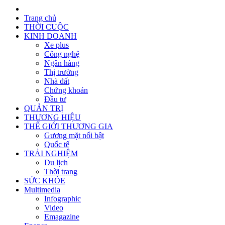
Trang chủ
THỜI CUỘC
KINH DOANH
Xe plus
Công nghệ
Ngân hàng
Thị trường
Nhà đất
Chứng khoán
Đầu tư
QUẢN TRỊ
THƯƠNG HIỆU
THẾ GIỚI THƯƠNG GIA
Gương mặt nổi bật
Quốc tế
TRẢI NGHIỆM
Du lịch
Thời trang
SỨC KHỎE
Multimedia
Infographic
Video
Emagazine