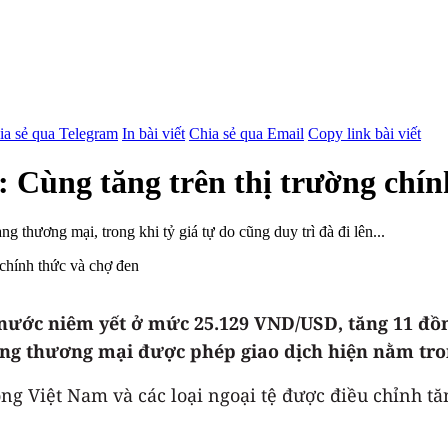
ia sẻ qua Telegram
In bài viết
Chia sẻ qua Email
Copy link bài viết
 Cùng tăng trên thị trường chín
g thương mại, trong khi tỷ giá tự do cũng duy trì đà đi lên...
nước niêm yết ở mức 25.129 VND/USD, tăng 11 đồn
hàng thương mại được phép giao dịch hiện nằm tro
ồng Việt Nam và các loại ngoại tệ được điều chỉnh t