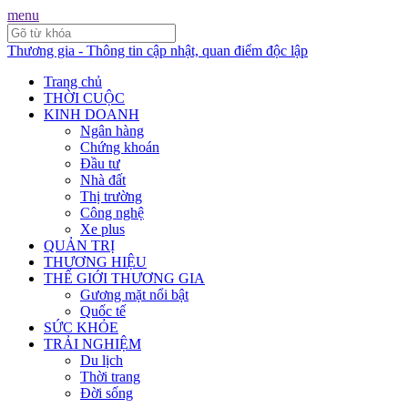
menu
Thương gia - Thông tin cập nhật, quan điểm độc lập
Trang chủ
THỜI CUỘC
KINH DOANH
Ngân hàng
Chứng khoán
Đầu tư
Nhà đất
Thị trường
Công nghệ
Xe plus
QUẢN TRỊ
THƯƠNG HIỆU
THẾ GIỚI THƯƠNG GIA
Gương mặt nổi bật
Quốc tế
SỨC KHỎE
TRẢI NGHIỆM
Du lịch
Thời trang
Đời sống