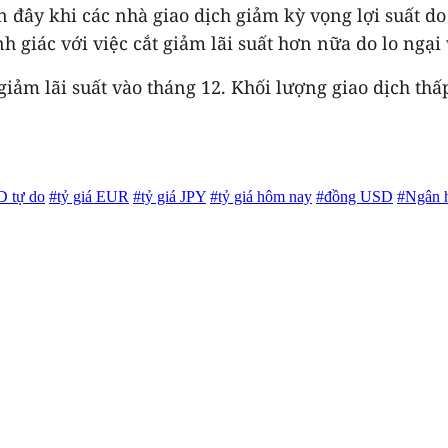
 đây khi các nhà giao dịch giảm kỳ vọng lợi suất do
 giác với việc cắt giảm lãi suất hơn nữa do lo ngại 
iảm lãi suất vào tháng 12. Khối lượng giao dịch th
D tự do
#tỷ giá EUR
#tỷ giá JPY
#tỷ giá hôm nay
#đồng USD
#Ngân 