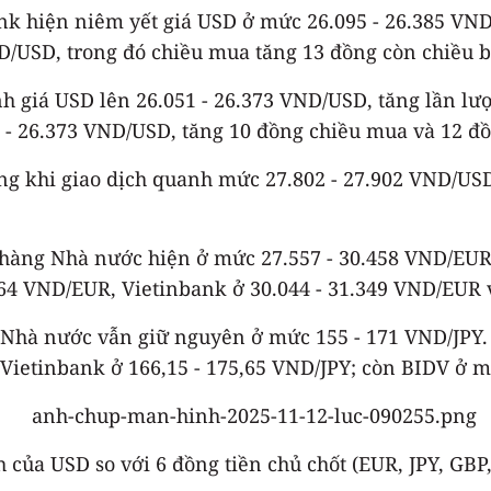
k hiện niêm yết giá USD ở mức 26.095 - 26.385 VND/
D/USD, trong đó chiều mua tăng 13 đồng còn chiều b
 giá USD lên 26.051 - 26.373 VND/USD, tăng lần lượ
 - 26.373 VND/USD, tăng 10 đồng chiều mua và 12 đồ
ăng khi giao dịch quanh mức 27.802 - 27.902 VND/USD
ân hàng Nhà nước hiện ở mức 27.557 - 30.458 VND/EU
164 VND/EUR, Vietinbank ở 30.044 - 31.349 VND/EUR 
ng Nhà nước vẫn giữ nguyên ở mức 155 - 171 VND/JP
 Vietinbank ở 166,15 - 175,65 VND/JPY; còn BIDV ở m
nh của USD so với 6 đồng tiền chủ chốt (EUR, JPY, G