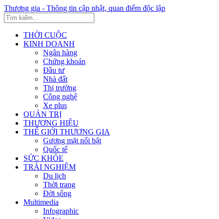
Thương gia - Thông tin cập nhật, quan điểm độc lập
THỜI CUỘC
KINH DOANH
Ngân hàng
Chứng khoán
Đầu tư
Nhà đất
Thị trường
Công nghệ
Xe plus
QUẢN TRỊ
THƯƠNG HIỆU
THẾ GIỚI THƯƠNG GIA
Gương mặt nổi bật
Quốc tế
SỨC KHỎE
TRẢI NGHIỆM
Du lịch
Thời trang
Đời sống
Multimedia
Infographic