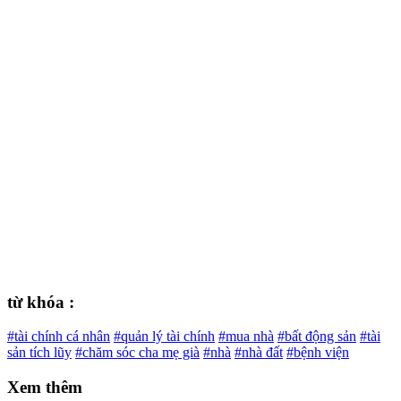
từ khóa :
#tài chính cá nhân
#quản lý tài chính
#mua nhà
#bất động sản
#tài
sản tích lũy
#chăm sóc cha mẹ già
#nhà
#nhà đất
#bệnh viện
Xem thêm