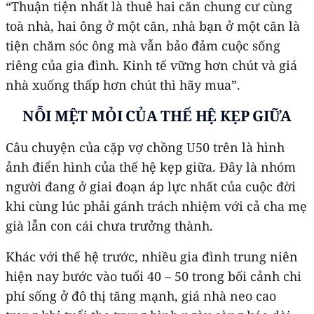
“Thuận tiện nhất là thuê hai căn chung cư cùng
toà nhà, hai ông ở một căn, nhà bạn ở một căn là
tiện chăm sóc ông mà vẫn bảo đảm cuộc sống
riêng của gia đình. Kinh tế vững hơn chút và giá
nhà xuống thấp hơn chút thì hãy mua”.
NỖI MỆT MỎI CỦA THẾ HỆ KẸP GIỮA
Câu chuyện của cặp vợ chồng U50 trên là hình
ảnh điển hình của thế hệ kẹp giữa. Đây là nhóm
người đang ở giai đoạn áp lực nhất của cuộc đời
khi cùng lúc phải gánh trách nhiệm với cả cha mẹ
già lẫn con cái chưa trưởng thành.
Khác với thế hệ trước, nhiều gia đình trung niên
hiện nay bước vào tuổi 40 – 50 trong bối cảnh chi
phí sống ở đô thị tăng mạnh, giá nhà neo cao