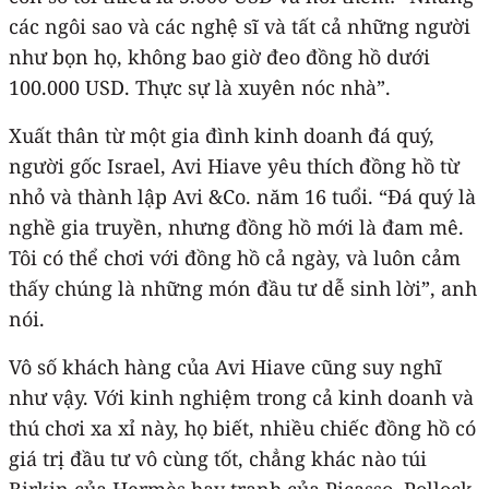
các ngôi sao và các nghệ sĩ và tất cả những người
như bọn họ, không bao giờ đeo đồng hồ dưới
100.000 USD. Thực sự là xuyên nóc nhà”.
Xuất thân từ một gia đình kinh doanh đá quý,
người gốc Israel, Avi Hiave yêu thích đồng hồ từ
nhỏ và thành lập Avi &Co. năm 16 tuổi. “Đá quý là
nghề gia truyền, nhưng đồng hồ mới là đam mê.
Tôi có thể chơi với đồng hồ cả ngày, và luôn cảm
thấy chúng là những món đầu tư dễ sinh lời”, anh
nói.
Vô số khách hàng của Avi Hiave cũng suy nghĩ
như vậy. Với kinh nghiệm trong cả kinh doanh và
thú chơi xa xỉ này, họ biết, nhiều chiếc đồng hồ có
giá trị đầu tư vô cùng tốt, chẳng khác nào túi
Birkin của Hermès hay tranh của Picasso, Pollock