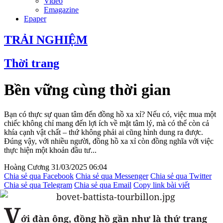
Video
Emagazine
Epaper
TRẢI NGHIỆM
Thời trang
Bền vững cùng thời gian
Bạn có thực sự quan tâm đến đồng hồ xa xỉ? Nếu có, việc mua một
chiếc không chỉ mang đến lợi ích về mặt tâm lý, mà có thể còn cả
khía cạnh vật chất – thứ không phải ai cũng hình dung ra được.
Đúng vậy, với nhiều người, đồng hồ xa xỉ còn đồng nghĩa với việc
thực hiện một khoản đầu tư...
Hoàng Cương
31/03/2025 06:04
Chia sẻ qua Facebook
Chia sẻ qua Messenger
Chia sẻ qua Twitter
Chia sẻ qua Telegram
Chia sẻ qua Email
Copy link bài viết
V
ới đàn ông, đồng hồ gần như là thứ trang