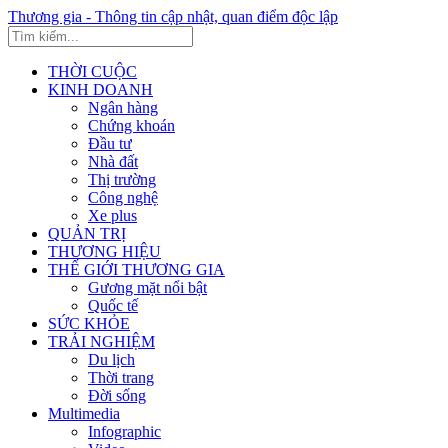
Thương gia - Thông tin cập nhật, quan điểm độc lập
THỜI CUỘC
KINH DOANH
Ngân hàng
Chứng khoán
Đầu tư
Nhà đất
Thị trường
Công nghệ
Xe plus
QUẢN TRỊ
THƯƠNG HIỆU
THẾ GIỚI THƯƠNG GIA
Gương mặt nổi bật
Quốc tế
SỨC KHỎE
TRẢI NGHIỆM
Du lịch
Thời trang
Đời sống
Multimedia
Infographic