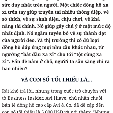
sức duy nhất trên người. Một chiếc đồng hồ xa
xỉ trên tay giúp truyền tải nhiều thông điệp, về
sở thích, về sự sành điệu, chịu chơi, về khả
năng tài chính. Nó giúp gây chú ý ở một mức độ
nhất định. Nó ngầm tuyên bố về sự thành đạt
của người đeo. Và thị trường thì có đủ loại
đồng hồ đáp ứng mọi nhu cầu khác nhau, từ
ngưỡng “bắt đầu xa xỉ” cho tới “tột cùng xa
xỉ”. Vấn đề nằm ở chỗ, người ta sẵn sàng chi ra
bao nhiêu?
VÀ CON SỐ TỐI THIỂU LÀ...
Rất khó trả lời, nhưng trong cuộc trò chuyện với
tờ Business Insider, Avi Hiave, chủ nhân chuỗi
bán lẻ đồng hồ cao cấp Avi & Co. đã đề cập đến
con số tối thiểu là 5.000 USD và nói thêm: “Nhưng