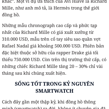
khác”. Một ví dụ ưa thích của Avi Hiave là Richard
Mille, như anh mô tả, là Hermès trong thế giới
đồng hồ.
Những mẫu chronograph cao cấp và phức tạp
nhất của Richard Mille có giá xuất xưởng từ
310.000 USD, mẫu trên cổ tay siêu sao quần vợt
Rafael Nadal giá khoảng 500.000 USD. Phiên bản
đặc biệt thuộc sở hữu của rapper Drake giá tối
thiểu 750.000 USD. Còn trên thị trường thứ cấp, có
những chiếc Richard Mille tăng 20 – 30% chỉ vài
tháng sau khi chúng xuất hiện.
SỐNG TỐT TRONG KỶ NGUYÊN
SMARTWATCH
Cách đây gần một thập kỷ, khi đồng hồ thông
minh (smartwatch) ra đời, không ít chuyên gia đã