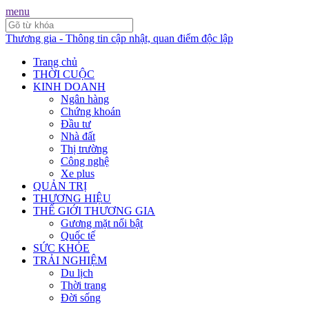
menu
Thương gia - Thông tin cập nhật, quan điểm độc lập
Trang chủ
THỜI CUỘC
KINH DOANH
Ngân hàng
Chứng khoán
Đầu tư
Nhà đất
Thị trường
Công nghệ
Xe plus
QUẢN TRỊ
THƯƠNG HIỆU
THẾ GIỚI THƯƠNG GIA
Gương mặt nổi bật
Quốc tế
SỨC KHỎE
TRẢI NGHIỆM
Du lịch
Thời trang
Đời sống