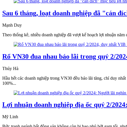
Sau 6 tháng, loạt doanh nghiệp đã "cán đí
Mạnh Duy
Theo thống kê, nhiều doanh nghiệp đã vượt kế hoạch lợi nhuận năm ch
Rổ VN30 đua nhau báo lãi trong quý 2/2024
Thúy Hà
Hầu hết các doanh nghiệp trong VN30 đều báo lãi tăng, chỉ duy nhất
100%...
Lợi nhuận doanh nghiệp địa ốc quý 2/2024: N
Mỹ Linh
Bức tranh ngành bất động sản không còn bị bao phủ bởi gam tối, như