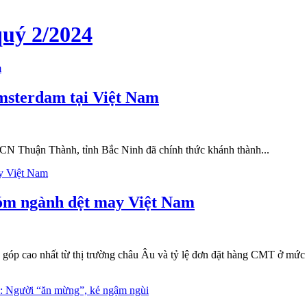
quý 2/2024
msterdam tại Việt Nam
CN Thuận Thành, tỉnh Bắc Ninh đã chính thức khánh thành...
hóm ngành dệt may Việt Nam
óp cao nhất từ thị trường châu Âu và tỷ lệ đơn đặt hàng CMT ở mức ca