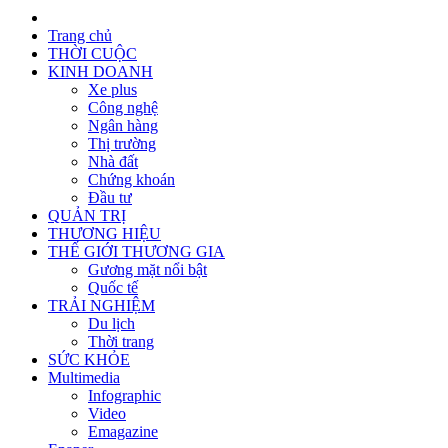
Trang chủ
THỜI CUỘC
KINH DOANH
Xe plus
Công nghệ
Ngân hàng
Thị trường
Nhà đất
Chứng khoán
Đầu tư
QUẢN TRỊ
THƯƠNG HIỆU
THẾ GIỚI THƯƠNG GIA
Gương mặt nổi bật
Quốc tế
TRẢI NGHIỆM
Du lịch
Thời trang
SỨC KHỎE
Multimedia
Infographic
Video
Emagazine