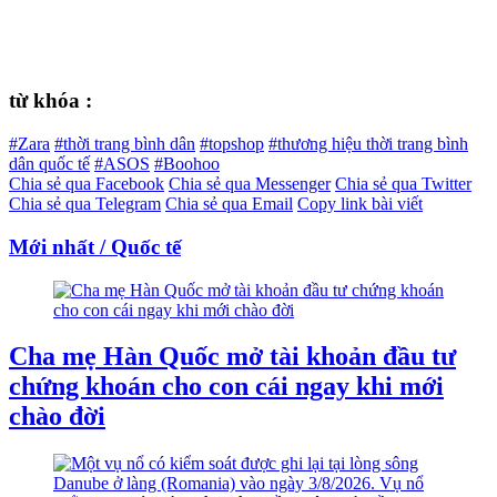
từ khóa :
#Zara
#thời trang bình dân
#topshop
#thương hiệu thời trang bình
dân quốc tế
#ASOS
#Boohoo
Chia sẻ qua Facebook
Chia sẻ qua Messenger
Chia sẻ qua Twitter
Chia sẻ qua Telegram
Chia sẻ qua Email
Copy link bài viết
Mới nhất / Quốc tế
Cha mẹ Hàn Quốc mở tài khoản đầu tư
chứng khoán cho con cái ngay khi mới
chào đời