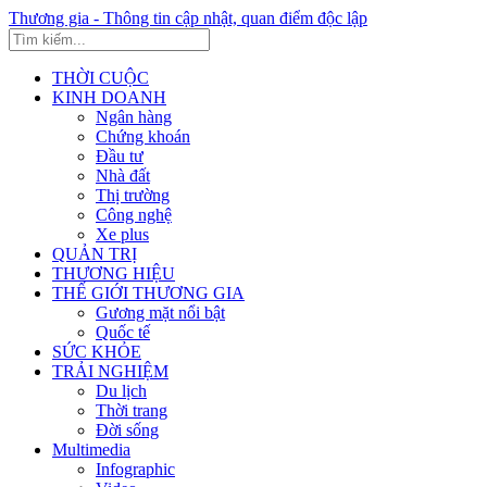
Thương gia - Thông tin cập nhật, quan điểm độc lập
THỜI CUỘC
KINH DOANH
Ngân hàng
Chứng khoán
Đầu tư
Nhà đất
Thị trường
Công nghệ
Xe plus
QUẢN TRỊ
THƯƠNG HIỆU
THẾ GIỚI THƯƠNG GIA
Gương mặt nổi bật
Quốc tế
SỨC KHỎE
TRẢI NGHIỆM
Du lịch
Thời trang
Đời sống
Multimedia
Infographic