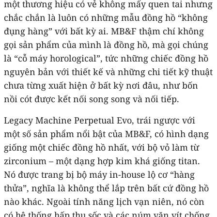
một thương hiệu có vẻ không mấy quen tai nhưng
chắc chắn là luôn có những mẫu đồng hồ “không
đụng hàng” với bất kỳ ai. MB&F thậm chí không
gọi sản phẩm của mình là đồng hồ, mà gọi chúng
là “cỗ máy horological”, tức những chiếc đồng hồ
nguyên bản với thiết kế và những chi tiết kỹ thuật
chưa từng xuất hiện ở bất kỳ nơi đâu, như bốn
nồi cót được kết nối song song và nối tiếp.
Legacy Machine Perpetual Evo, trái ngược với
một số sản phẩm nổi bật của MB&F, có hình dạng
giống một chiếc đồng hồ nhất, với bộ vỏ làm từ
zirconium – một dạng hợp kim khá giống titan.
Nó được trang bị bộ máy in-house lộ cơ “hàng
thửa”, nghĩa là không thể lắp trên bất cứ đồng hồ
nào khác. Ngoài tính năng lịch vạn niên, nó còn
có hệ thống hấp thụ sốc và các núm vặn vít chống