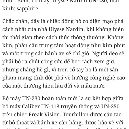
nước: 50m, bộ máy: Ulysse Nardin UN-230, mặt
kính: sapphire.
Chắc chắn, đây là chiếc đồng hồ có diện mạo phá
cách nhất của nhà Ulysse Nardin, khi không hiển
thị thời gian theo cách thức thông thường. Không
kim, phần cầu trung tâm hoạt động như kim phút
và một trong các bánh xe sẽ chỉ giờ. Người đeo sẽ
phải bỏ ra chút công sức để học cách xem giờ,
nhưng chẳng hề gì, vì trên cổ tay họ là một sản
phẩm mang tính đột phá về hướng công nghệ cao
của một thương hiệu lâu đời và mẫu mực.
Bộ máy UN-230 hoàn toàn mới là sự kết hợp giữa
bộ máy Caliber UN-118 truyền thống và UN-250
trên chiếc Freak Vision. Tourbillon được cấu tạo
từ bộ thoát và bánh xe cân bằng, được bảo vệ với