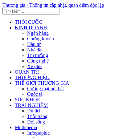
Thương gia - Thông tin cập nhật, quan điểm độc lập
THỜI CUỘC
KINH DOANH
Ngân hàng
Chứng khoán
Đầu tư
Nhà đất
Thị trường
Công nghệ
Xe plus
QUẢN TRỊ
THƯƠNG HIỆU
THẾ GIỚI THƯƠNG GIA
Gương mặt nổi bật
Quốc tế
SỨC KHỎE
TRẢI NGHIỆM
Du lịch
Thời trang
Đời sống
Multimedia
Infographic