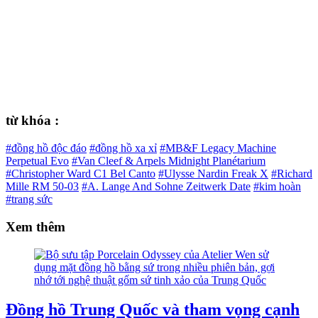
từ khóa :
#đồng hồ độc đáo
#đồng hồ xa xỉ
#MB&F Legacy Machine
Perpetual Evo
#Van Cleef & Arpels Midnight Planétarium
#Christopher Ward C1 Bel Canto
#Ulysse Nardin Freak X
#Richard
Mille RM 50-03
#A. Lange And Sohne Zeitwerk Date
#kim hoàn
#trang sức
Xem thêm
Đồng hồ Trung Quốc và tham vọng cạnh