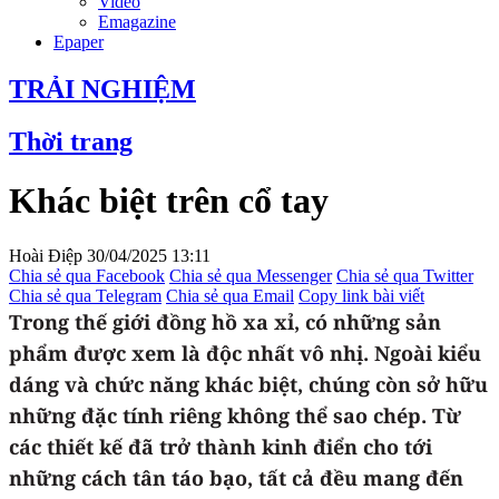
Video
Emagazine
Epaper
TRẢI NGHIỆM
Thời trang
Khác biệt trên cổ tay
Hoài Điệp
30/04/2025 13:11
Chia sẻ qua Facebook
Chia sẻ qua Messenger
Chia sẻ qua Twitter
Chia sẻ qua Telegram
Chia sẻ qua Email
Copy link bài viết
Trong thế giới đồng hồ xa xỉ, có những sản
phẩm được xem là độc nhất vô nhị. Ngoài kiểu
dáng và chức năng khác biệt, chúng còn sở hữu
những đặc tính riêng không thể sao chép. Từ
các thiết kế đã trở thành kinh điển cho tới
những cách tân táo bạo, tất cả đều mang đến