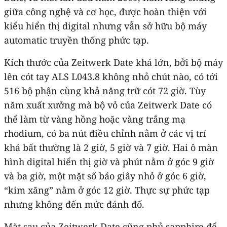
giữa công nghệ và cơ học, được hoàn thiện với
kiểu hiển thị digital nhưng vẫn sở hữu bộ máy
automatic truyền thống phức tạp.
Kích thước của Zeitwerk Date khá lớn, bởi bộ máy
lên cót tay ALS L043.8 không nhỏ chút nào, có tới
516 bộ phận cùng khả năng trữ cót 72 giờ. Tùy
năm xuất xưởng mà bộ vỏ của Zeitwerk Date có
thể làm từ vàng hồng hoặc vàng trắng mạ
rhodium, có ba nút điều chỉnh nằm ở các vị trí
khá bất thường là 2 giờ, 5 giờ và 7 giờ. Hai ô màn
hình digital hiển thị giờ và phút nằm ở góc 9 giờ
và ba giờ, một mặt số báo giây nhỏ ở góc 6 giờ,
“kim xăng” nằm ở góc 12 giờ. Thực sự phức tạp
nhưng không đến mức đánh đố.
Mặt sau của Zeitwerk Date cũng phủ sapphire để