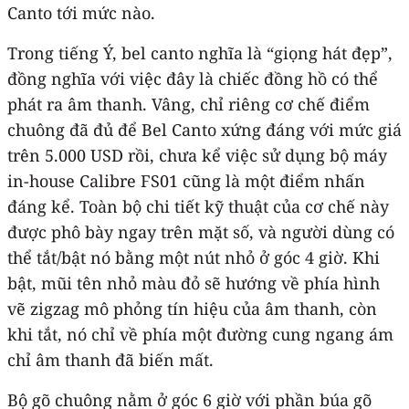
Canto tới mức nào.
Trong tiếng Ý, bel canto nghĩa là “giọng hát đẹp”,
đồng nghĩa với việc đây là chiếc đồng hồ có thể
phát ra âm thanh. Vâng, chỉ riêng cơ chế điểm
chuông đã đủ để Bel Canto xứng đáng với mức giá
trên 5.000 USD rồi, chưa kể việc sử dụng bộ máy
in-house Calibre FS01 cũng là một điểm nhấn
đáng kể. Toàn bộ chi tiết kỹ thuật của cơ chế này
được phô bày ngay trên mặt số, và người dùng có
thể tắt/bật nó bằng một nút nhỏ ở góc 4 giờ. Khi
bật, mũi tên nhỏ màu đỏ sẽ hướng về phía hình
vẽ zigzag mô phỏng tín hiệu của âm thanh, còn
khi tắt, nó chỉ về phía một đường cung ngang ám
chỉ âm thanh đã biến mất.
Bộ gõ chuông nằm ở góc 6 giờ với phần búa gõ