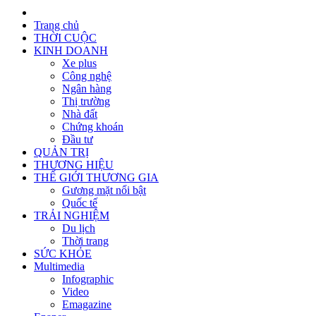
Trang chủ
THỜI CUỘC
KINH DOANH
Xe plus
Công nghệ
Ngân hàng
Thị trường
Nhà đất
Chứng khoán
Đầu tư
QUẢN TRỊ
THƯƠNG HIỆU
THẾ GIỚI THƯƠNG GIA
Gương mặt nổi bật
Quốc tế
TRẢI NGHIỆM
Du lịch
Thời trang
SỨC KHỎE
Multimedia
Infographic
Video
Emagazine