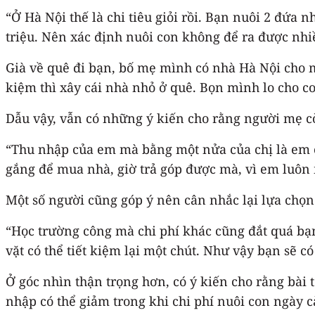
“Ở Hà Nội thế là chi tiêu giỏi rồi. Bạn nuôi 2 đứa
triệu. Nên xác định nuôi con không để ra được nhi
Già về quê đi bạn, bố mẹ mình có nhà Hà Nội cho m
kiệm thì xây cái nhà nhỏ ở quê. Bọn mình lo cho c
Dẫu vậy, vẫn có những ý kiến cho rằng người mẹ còn
“Thu nhập của em mà bằng một nửa của chị là em c
gắng để mua nhà, giờ trả góp được mà, vì em luôn 
Một số người cũng góp ý nên cân nhắc lại lựa chọn 
“Học trường công mà chi phí khác cũng đắt quá bạn
vặt có thể tiết kiệm lại một chút. Như vậy bạn sẽ 
Ở góc nhìn thận trọng hơn, có ý kiến cho rằng bài 
nhập có thể giảm trong khi chi phí nuôi con ngày c