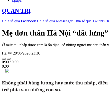
Epaper
QUẢN TRỊ
Chia sẻ qua Facebook
Chia sẻ qua Messenger
Chia sẻ qua Twitter
Ch
Mẹ đơn thân Hà Nội “dắt lưng” 4
Ở mức thu nhập được xem là ổn định, có những người mẹ đơn thân vẫn 
Hạ Vy
28/06/2026 23:36
0:00
/
0:00
0:00
Không phải bảng lương hay mức thu nhập, điều k
trở phía sau những con số.