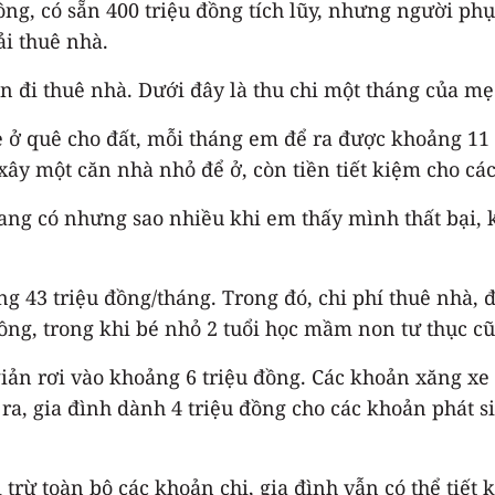
ồng, có sẵn 400 triệu đồng tích lũy, nhưng người p
i thuê nhà.
ẫn đi thuê nhà. Dưới đây là thu chi một tháng của m
 ở quê cho đất, mỗi tháng em để ra được khoảng 11 t
xây một căn nhà nhỏ để ở, còn tiền tiết kiệm cho các
ang có nhưng sao nhiều khi em thấy mình thất bại, k
g 43 triệu đồng/tháng. Trong đó, chi phí thuê nhà, đ
ồng, trong khi bé nhỏ 2 tuổi học mầm non tư thục c
ản rơi vào khoảng 6 triệu đồng. Các khoản xăng xe v
ra, gia đình dành 4 triệu đồng cho các khoản phát s
i trừ toàn bộ các khoản chi, gia đình vẫn có thể tiết