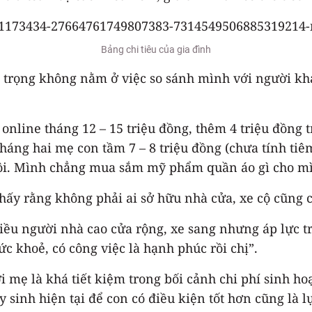
Bảng chi tiêu của gia đình
n trọng không nằm ở việc so sánh mình với người kh
nline tháng 12 – 15 triệu đồng, thêm 4 triệu đồng t
tháng hai mẹ con tầm 7 – 8 triệu đồng (chưa tính tiê
hôi. Mình chẳng mua sắm mỹ phẩm quần áo gì cho mìn
hấy rằng không phải ai sở hữu nhà cửa, xe cộ cũng 
hiều người nhà cao cửa rộng, xe sang nhưng áp lực tr
c khoẻ, có công việc là hạnh phúc rồi chị”.
mẹ là khá tiết kiệm trong bối cảnh chi phí sinh hoạ
 sinh hiện tại để con có điều kiện tốt hơn cũng là 