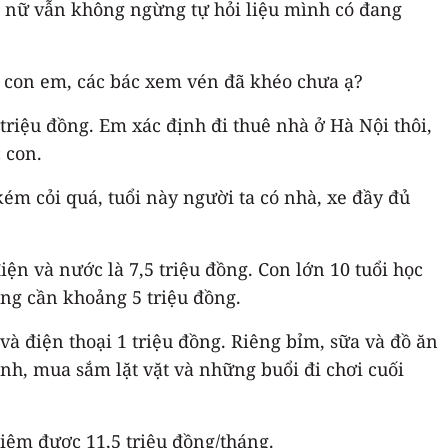
hụ nữ vẫn không ngừng tự hỏi liệu mình có đang
ẹ con em, các bác xem vén đã khéo chưa ạ?
riệu đồng. Em xác định đi thuê nhà ở Hà Nội thôi,
 con.
ém cỏi quá, tuổi này người ta có nhà, xe đầy đủ
iện và nước là 7,5 triệu đồng. Con lớn 10 tuổi học
ũng cần khoảng 5 triệu đồng.
à điện thoại 1 triệu đồng. Riêng bỉm, sữa và đồ ăn
inh, mua sắm lặt vặt và những buổi đi chơi cuối
 kiệm được 11,5 triệu đồng/tháng.