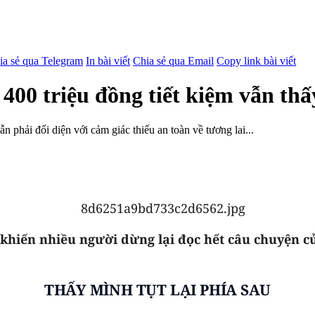
ia sẻ qua Telegram
In bài viết
Chia sẻ qua Email
Copy link bài viết
00 triệu đồng tiết kiệm vẫn thấ
phải đối diện với cảm giác thiếu an toàn về tương lai...
hiến nhiều người dừng lại đọc hết câu chuyện củ
THẤY MÌNH TỤT LẠI PHÍA SAU