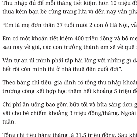
Thu nhập đủ để mỗi tháng tiết kiệm hơn 10 triệu đ
thua kém bạn bè cùng trang lứa vì đến nay vẫn phả
“Em là mẹ đơn thân 37 tuổi nuôi 2 con ở Hà Nội, v
Em có một khoản tiết kiệm 400 triệu đồng và bố mẹ
sau này về già, các con trưởng thành em sẽ về quê 
Vẫn tự an ủi mình phải tập hài lòng với những gì đ
hết rồi còn mình thì ở nhà thuê đến cuối đời”.
Theo bảng chi tiêu, gia đình có tổng thu nhập khoản
trường công kết hợp học thêm hết khoảng 5 triệu đ
Chi phí ăn uống bao gồm bữa tối và bữa sáng đơn gi
vặt cho bé chiếm khoảng 3 triệu đồng/tháng. Ngoài 
tuần.
Tổng chi tiêu hàng tháng là 31,5 triệu đồng. Sau kh