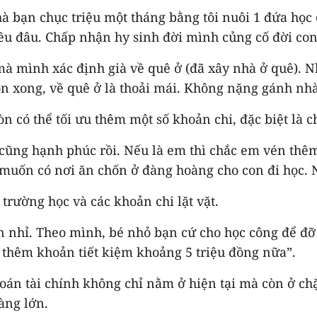
 nhà bạn chục triệu một tháng bằng tôi nuôi 1 đứa h
ều đâu. Chấp nhận hy sinh đời mình củng cố đời con 
à mình xác định già về quê ở (đã xây nhà ở quê). N
on xong, về quê ở là thoải mái. Không nặng gánh nhà
 có thể tối ưu thêm một số khoản chi, đặc biệt là ch
ũng hạnh phúc rồi. Nếu là em thì chắc em vén thêm 
muốn có nơi ăn chốn ở đàng hoàng cho con đi học. Nó
trường học và các khoản chi lặt vặt.
 nhỉ. Theo mình, bé nhỏ bạn cứ cho học công để đỡ 
có thêm khoản tiết kiệm khoảng 5 triệu đồng nữa”.
toán tài chính không chỉ nằm ở hiện tại mà còn ở chặ
àng lớn.