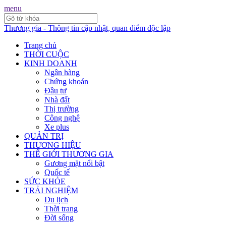
menu
Thương gia - Thông tin cập nhật, quan điểm độc lập
Trang chủ
THỜI CUỘC
KINH DOANH
Ngân hàng
Chứng khoán
Đầu tư
Nhà đất
Thị trường
Công nghệ
Xe plus
QUẢN TRỊ
THƯƠNG HIỆU
THẾ GIỚI THƯƠNG GIA
Gương mặt nổi bật
Quốc tế
SỨC KHỎE
TRẢI NGHIỆM
Du lịch
Thời trang
Đời sống