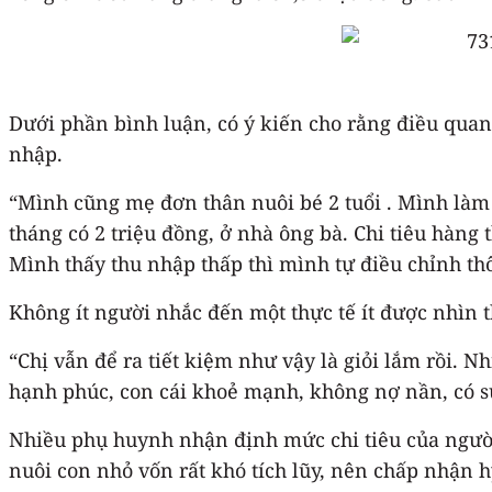
Dưới phần bình luận, có ý kiến cho rằng điều qua
nhập.
“Mình cũng mẹ đơn thân nuôi bé 2 tuổi . Mình làm o
tháng có 2 triệu đồng, ở nhà ông bà. Chi tiêu hàng 
Mình thấy thu nhập thấp thì mình tự điều chỉnh t
Không ít người nhắc đến một thực tế ít được nhìn t
“Chị vẫn để ra tiết kiệm như vậy là giỏi lắm rồi. N
hạnh phúc, con cái khoẻ mạnh, không nợ nần, có sứ
Nhiều phụ huynh nhận định mức chi tiêu của người 
nuôi con nhỏ vốn rất khó tích lũy, nên chấp nhận hy