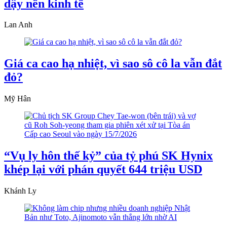
dậy nền kinh tế
Lan Anh
Giá ca cao hạ nhiệt, vì sao sô cô la vẫn đắt
đỏ?
Mỹ Hân
“Vụ ly hôn thế kỷ” của tỷ phú SK Hynix
khép lại với phán quyết 644 triệu USD
Khánh Ly