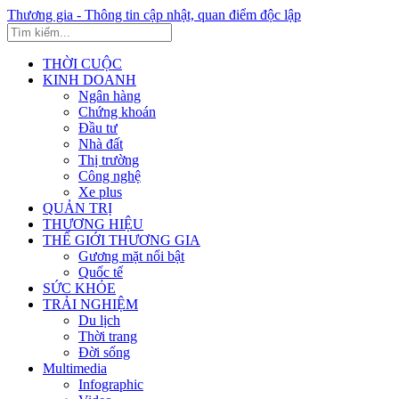
Thương gia - Thông tin cập nhật, quan điểm độc lập
THỜI CUỘC
KINH DOANH
Ngân hàng
Chứng khoán
Đầu tư
Nhà đất
Thị trường
Công nghệ
Xe plus
QUẢN TRỊ
THƯƠNG HIỆU
THẾ GIỚI THƯƠNG GIA
Gương mặt nổi bật
Quốc tế
SỨC KHỎE
TRẢI NGHIỆM
Du lịch
Thời trang
Đời sống
Multimedia
Infographic