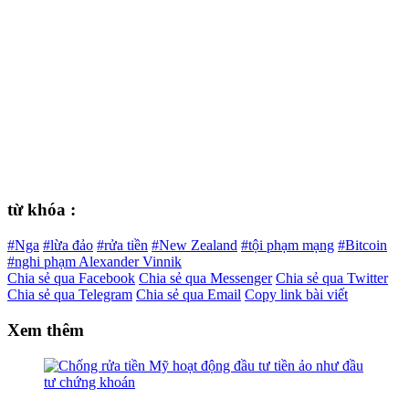
từ khóa :
#Nga
#lừa đảo
#rửa tiền
#New Zealand
#tội phạm mạng
#Bitcoin
#nghi phạm Alexander Vinnik
Chia sẻ qua Facebook
Chia sẻ qua Messenger
Chia sẻ qua Twitter
Chia sẻ qua Telegram
Chia sẻ qua Email
Copy link bài viết
Xem thêm