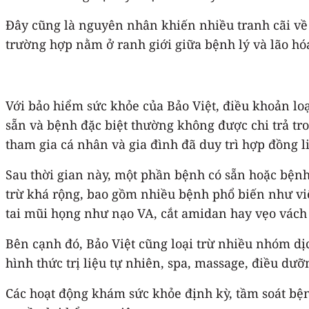
Đây cũng là nguyên nhân khiến nhiều tranh cãi về c
trường hợp nằm ở ranh giới giữa bệnh lý và lão hó
Với bảo hiểm sức khỏe của Bảo Việt, điều khoản loạ
sẵn và bệnh đặc biệt thường không được chi trả t
tham gia cá nhân và gia đình đã duy trì hợp đồng l
Sau thời gian này, một phần bệnh có sẵn hoặc bệnh 
trừ khá rộng, bao gồm nhiều bệnh phổ biến như viêm 
tai mũi họng như nạo VA, cắt amidan hay vẹo vách
Bên cạnh đó, Bảo Việt cũng loại trừ nhiều nhóm dịc
hình thức trị liệu tự nhiên, spa, massage, điều dư
Các hoạt động khám sức khỏe định kỳ, tầm soát bện