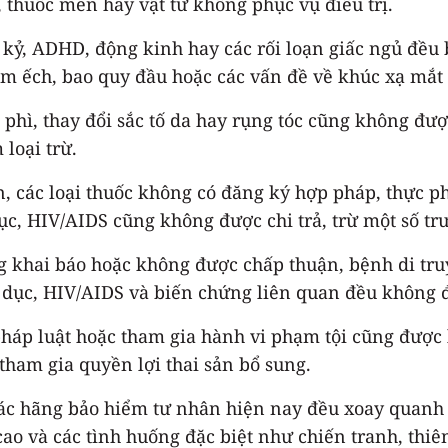
 thuốc men hay vật tư không phục vụ điều trị.
 kỷ, ADHD, động kinh hay các rối loạn giấc ngủ đều bị
m ếch, bao quy đầu hoặc các vấn đề về khúc xạ mắt n
o phì, thay đổi sắc tố da hay rụng tóc cũng không đượ
loại trừ.
bản, các loại thuốc không có đăng ký hợp pháp, thực
c, HIV/AIDS cũng không được chi trả, trừ một số trư
g khai báo hoặc không được chấp thuận, bệnh di truy
 dục, HIV/AIDS và biến chứng liên quan đều không đ
pháp luật hoặc tham gia hành vi phạm tội cũng được l
am gia quyền lợi thai sản bổ sung.
a các hãng bảo hiểm tư nhân hiện nay đều xoay quan
o cao và các tình huống đặc biệt như chiến tranh, thi