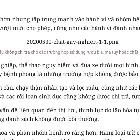
n hơn nhưng tập trung mạnh vào hành vi và nhóm bện
 vượt mức cho phép, cũng như các hành vi đánh nhau
ều không chi trả cho các trường hợp sử dụng rượu bia, ma túy hoặc chất
nghiệp, thể thao nguy hiểm và đua xe dưới mọi hình 
ay bệnh phong là những trường hợp không được bảo 
ch cầu, chạy thận nhân tạo và lọc máu, cũng như cá
à các rối loạn sinh dục cũng không được chi trả, t
vấn đề liên quan đến thị lực, thính lực do lão hóa t
g danh sách không được bồi thường.
y khoa và phân nhóm bệnh rõ ràng hơn. Hãng loại trừ 