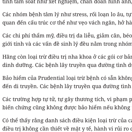
tính tầm soát như xét nghiệm, chẩn đoán hình ảnh,
Các nhóm bệnh tâm lý như stress, rối loạn lo âu, tự
quan đến cấu trúc cơ thể như vẹo vách ngăn, hở hà
Các chi phí thẩm mỹ, điều trị da liễu, giảm cân, bé
giới tính và các vấn đề sinh lý đều nằm trong nhóm 
Hãng còn loại trừ điều trị nha khoa ở các gói cơ 
dinh dưỡng. Các bệnh lây truyền qua đường tình dụ
Bảo hiểm của Prudential loại trừ bệnh có sẵn khôn
đến di truyền. Các bệnh lây truyền qua đường tình
Các trường hợp tự tử, tự gây thương tích, vi phạm 
biến chứng cũng không được bảo hiểm nếu không th
Có thể thấy rằng danh sách điều kiện loại trừ củ
điều trị không cần thiết về mặt y tế, hành vi rủi r