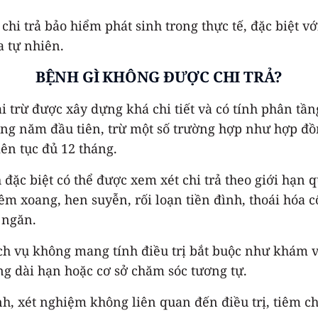
hi trả bảo hiểm phát sinh trong thực tế, đặc biệt vớ
a tự nhiên.
BỆNH GÌ KHÔNG ĐƯỢC CHI TRẢ?
i trừ được xây dựng khá chi tiết và có tính phân tần
rong năm đầu tiên, trừ một số trường hợp như hợp đ
iên tục đủ 12 tháng.
đặc biệt có thể được xem xét chi trả theo giới hạn 
xoang, hen suyễn, rối loạn tiền đình, thoái hóa cột 
 ngăn.
h vụ không mang tính điều trị bắt buộc như khám và 
ỡng dài hạn hoặc cơ sở chăm sóc tương tự.
h, xét nghiệm không liên quan đến điều trị, tiêm ch