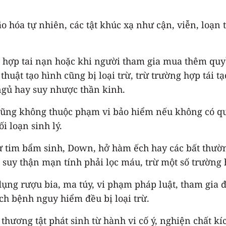
ão hóa tự nhiên, các tật khúc xạ như cận, viễn, loạn
 hợp tai nạn hoặc khi người tham gia mua thêm quy
huật tạo hình cũng bị loại trừ, trừ trường hợp tái tạ
 ngủ hay suy nhược thần kinh.
cũng không thuộc phạm vi bảo hiểm nếu không có quy
ối loạn sinh lý.
hư tim bẩm sinh, Down, hở hàm ếch hay các bất thườn
ặc suy thận mạn tính phải lọc máu, trừ một số trường 
 dụng rượu bia, ma túy, vi phạm pháp luật, tham gia
ịch bệnh nguy hiểm đều bị loại trừ.
ương tật phát sinh từ hành vi cố ý, nghiện chất kíc