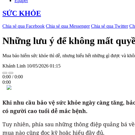
Epaper
SỨC KHỎE
Chia sẻ qua Facebook
Chia sẻ qua Messenger
Chia sẻ qua Twitter
Ch
Những lưu ý để không mất quyề
Mua bảo hiểm sức khỏe thì dễ, nhưng hiểu hết những gì được và không
Khánh Linh
10/05/2026 01:15
0:00
/
0:00
0:00
Khi nhu cầu bảo vệ sức khỏe ngày càng tăng, bảo
có người cao tuổi dễ mắc bệnh.
Tuy nhiên, phía sau những thông điệp quảng bá về 
mua nào cũng đọc kỹ hoặc hiểu đầy đủ.