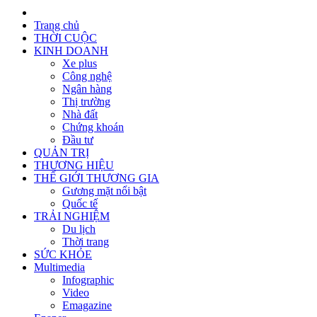
Trang chủ
THỜI CUỘC
KINH DOANH
Xe plus
Công nghệ
Ngân hàng
Thị trường
Nhà đất
Chứng khoán
Đầu tư
QUẢN TRỊ
THƯƠNG HIỆU
THẾ GIỚI THƯƠNG GIA
Gương mặt nổi bật
Quốc tế
TRẢI NGHIỆM
Du lịch
Thời trang
SỨC KHỎE
Multimedia
Infographic
Video
Emagazine