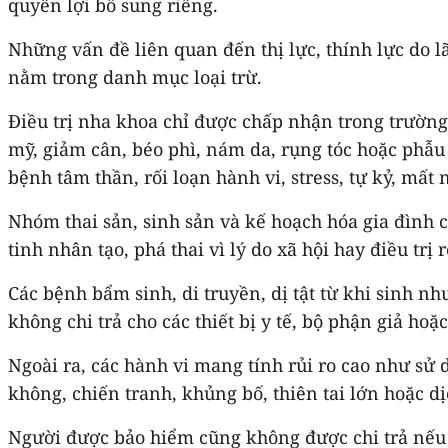
quyền lợi bổ sung riêng.
Những vấn đề liên quan đến thị lực, thính lực do l
nằm trong danh mục loại trừ.
Điều trị nha khoa chỉ được chấp nhận trong trường
mỹ, giảm cân, béo phì, nám da, rụng tóc hoặc phẫu t
bệnh tâm thần, rối loạn hành vi, stress, tự kỷ, mất
Nhóm thai sản, sinh sản và kế hoạch hóa gia đình 
tinh nhân tạo, phá thai vì lý do xã hội hay điều trị r
Các bệnh bẩm sinh, di truyền, dị tật từ khi sinh n
không chi trả cho các thiết bị y tế, bộ phận giả ho
Ngoài ra, các hành vi mang tính rủi ro cao như sử
không, chiến tranh, khủng bố, thiên tai lớn hoặc d
Người được bảo hiểm cũng không được chi trả nếu th