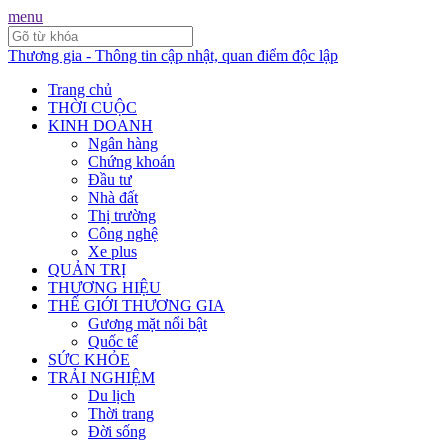
menu
Thương gia - Thông tin cập nhật, quan điểm độc lập
Trang chủ
THỜI CUỘC
KINH DOANH
Ngân hàng
Chứng khoán
Đầu tư
Nhà đất
Thị trường
Công nghệ
Xe plus
QUẢN TRỊ
THƯƠNG HIỆU
THẾ GIỚI THƯƠNG GIA
Gương mặt nổi bật
Quốc tế
SỨC KHỎE
TRẢI NGHIỆM
Du lịch
Thời trang
Đời sống