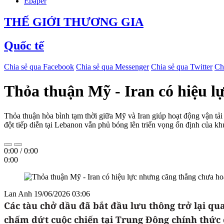
Epaper
THẾ GIỚI THƯƠNG GIA
Quốc tế
Chia sẻ qua Facebook
Chia sẻ qua Messenger
Chia sẻ qua Twitter
Ch
Thỏa thuận Mỹ - Iran có hiệu l
Thỏa thuận hòa bình tạm thời giữa Mỹ và Iran giúp hoạt động vận t
đột tiếp diễn tại Lebanon vẫn phủ bóng lên triển vọng ổn định của
0:00
/
0:00
0:00
Lan Anh
19/06/2026 03:06
Các tàu chở dầu đã bắt đầu lưu thông trở lại q
chấm dứt cuộc chiến tại Trung Đông chính thức c