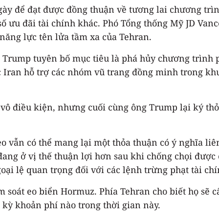
ày để đạt được đồng thuận về tương lai chương trìn
t số ưu đãi tài chính khác. Phó Tổng thống Mỹ JD Va
năng lực tên lửa tầm xa của Tehran.
 Trump tuyên bố mục tiêu là phá hủy chương trình p
 Iran hỗ trợ các nhóm vũ trang đồng minh trong khu 
vô điều kiện, nhưng cuối cùng ông Trump lại ký th
o vẫn có thể mang lại một thỏa thuận có ý nghĩa li
 đang ở vị thế thuận lợi hơn sau khi chống chọi được
i lệ quan trọng đối với các lệnh trừng phạt tài chí
m soát eo biển Hormuz. Phía Tehran cho biết họ sẽ c
 kỳ khoản phí nào trong thời gian này.