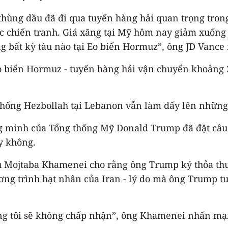
 thùng dầu đã đi qua tuyến hàng hải quan trọng tron
c chiến tranh. Giá xăng tại Mỹ hôm nay giảm xuống 
ng bất kỳ tàu nào tại Eo biển Hormuz”, ông JD Vance 
o biển Hormuz - tuyến hàng hải vận chuyển khoảng
ự chống Hezbollah tại Lebanon vẫn làm dấy lên những
ng minh của Tổng thống Mỹ Donald Trump đã đặt câu
y không.
chủ Mojtaba Khamenei cho rằng ông Trump ký thỏa thu
ương trình hạt nhân của Iran - lý do mà ông Trump t
g tôi sẽ không chấp nhận”, ông Khamenei nhấn mạn