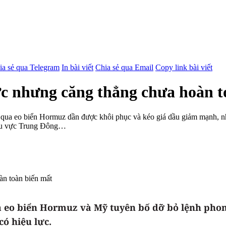
ia sẻ qua Telegram
In bài viết
Chia sẻ qua Email
Copy link bài viết
ực nhưng căng thẳng chưa hoàn t
ải qua eo biển Hormuz dần được khôi phục và kéo giá dầu giảm mạnh, 
 khu vực Trung Đông…
ua eo biển Hormuz và Mỹ tuyên bố dỡ bỏ lệnh phon
ó hiệu lực.