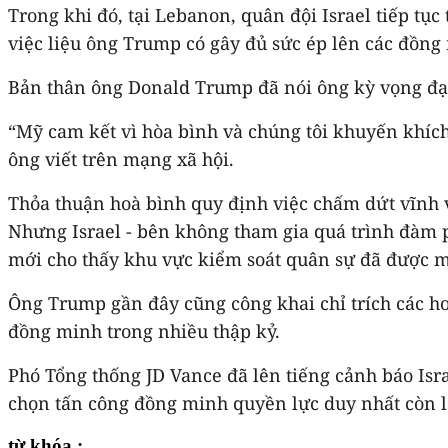
Trong khi đó, tại Lebanon, quân đội Israel tiếp tụ
việc liệu ông Trump có gây đủ sức ép lên các đồn
Bản thân ông Donald Trump đã nói ông kỳ vọng đạ
“Mỹ cam kết vì hòa bình và chúng tôi khuyến khích 
ông viết trên mạng xã hội.
Thỏa thuận hoà bình quy định việc chấm dứt vĩnh v
Nhưng Israel - bên không tham gia quá trình đàm 
mới cho thấy khu vực kiểm soát quân sự đã được m
Ông Trump gần đây cũng công khai chỉ trích các ho
đồng minh trong nhiều thập kỷ.
Phó Tổng thống JD Vance đã lên tiếng cảnh báo Israel
chọn tấn công đồng minh quyền lực duy nhất còn lạ
từ khóa :