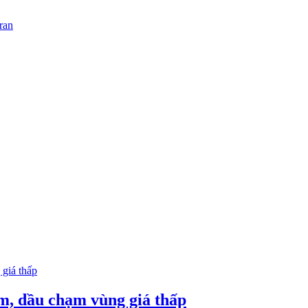
ran
m, dầu chạm vùng giá thấp