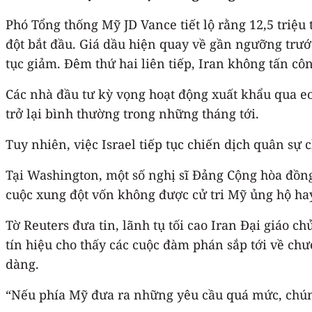
Phó Tổng thống Mỹ JD Vance tiết lộ rằng 12,5 triệu
đột bắt đầu. Giá dầu hiện quay về gần ngưỡng trướ
tục giảm. Đêm thứ hai liên tiếp, Iran không tấn cô
Các nhà đầu tư kỳ vọng hoạt động xuất khẩu qua e
trở lại bình thường trong những tháng tới.
Tuy nhiên, việc Israel tiếp tục chiến dịch quân s
Tại Washington, một số nghị sĩ Đảng Cộng hòa đồ
cuộc xung đột vốn không được cử tri Mỹ ủng hộ ha
Tờ Reuters đưa tin, lãnh tụ tối cao Iran Đại giáo 
tín hiệu cho thấy các cuộc đàm phán sắp tới về ch
dàng.
“Nếu phía Mỹ đưa ra những yêu cầu quá mức, chún