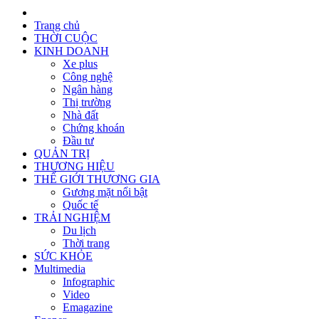
Trang chủ
THỜI CUỘC
KINH DOANH
Xe plus
Công nghệ
Ngân hàng
Thị trường
Nhà đất
Chứng khoán
Đầu tư
QUẢN TRỊ
THƯƠNG HIỆU
THẾ GIỚI THƯƠNG GIA
Gương mặt nổi bật
Quốc tế
TRẢI NGHIỆM
Du lịch
Thời trang
SỨC KHỎE
Multimedia
Infographic
Video
Emagazine