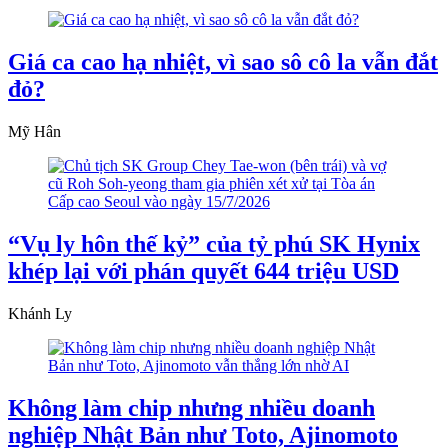
Giá ca cao hạ nhiệt, vì sao sô cô la vẫn đắt
đỏ?
Mỹ Hân
“Vụ ly hôn thế kỷ” của tỷ phú SK Hynix
khép lại với phán quyết 644 triệu USD
Khánh Ly
Không làm chip nhưng nhiều doanh
nghiệp Nhật Bản như Toto, Ajinomoto