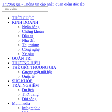
Thương gia - Thông tin cập nhật, quan điểm độc lập
THỜI CUỘC
KINH DOANH
Ngân hàng
Chứng khoán
Đầu tư
Nhà đất
Thị trường
Công nghệ
Xe plus
QUẢN TRỊ
THƯƠNG HIỆU
THẾ GIỚI THƯƠNG GIA
Gương mặt nổi bật
Quốc tế
SỨC KHỎE
TRẢI NGHIỆM
Du lịch
Thời trang
Đời sống
Multimedia
Infographic