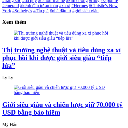
#trang sức
#đá quý
#đá tourmaline
#kim cương
#ruby
#sapphire
#emerald
#kênh đầu tư an toàn
#xa xỉ
#Hermes
#Christie's New
York
#Sotheby's
#đấu giá
#nhà đầu tư
#giới siêu giàu
Xem thêm
Thị trường nghệ thuật và tiêu dùng xa xỉ
phục hồi khi được giới siêu giàu “tiếp
lửa”
Ly Ly
Giới siêu giàu và chiến lược giữ 70.000 tỷ
USD bằng bảo hiểm
Mỹ Hân