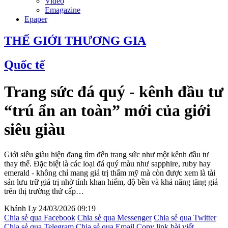
Video
Emagazine
Epaper
THẾ GIỚI THƯƠNG GIA
Quốc tế
Trang sức đá quý - kênh đầu tư
“trú ẩn an toàn” mới của giới
siêu giàu
Giới siêu giàu hiện đang tìm đến trang sức như một kênh đầu tư
thay thế. Đặc biệt là các loại đá quý màu như sapphire, ruby hay
emerald - không chỉ mang giá trị thẩm mỹ mà còn được xem là tài
sản lưu trữ giá trị nhờ tính khan hiếm, độ bền và khả năng tăng giá
trên thị trường thứ cấp…
Khánh Ly
24/03/2026 09:19
Chia sẻ qua Facebook
Chia sẻ qua Messenger
Chia sẻ qua Twitter
Chia sẻ qua Telegram
Chia sẻ qua Email
Copy link bài viết