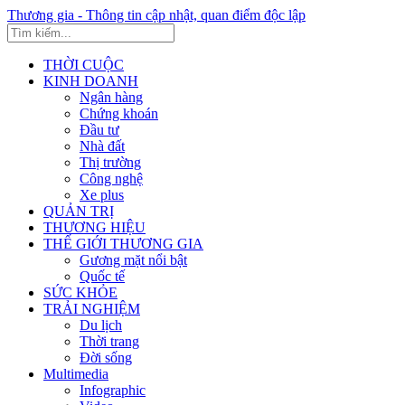
Thương gia - Thông tin cập nhật, quan điểm độc lập
THỜI CUỘC
KINH DOANH
Ngân hàng
Chứng khoán
Đầu tư
Nhà đất
Thị trường
Công nghệ
Xe plus
QUẢN TRỊ
THƯƠNG HIỆU
THẾ GIỚI THƯƠNG GIA
Gương mặt nổi bật
Quốc tế
SỨC KHỎE
TRẢI NGHIỆM
Du lịch
Thời trang
Đời sống
Multimedia
Infographic