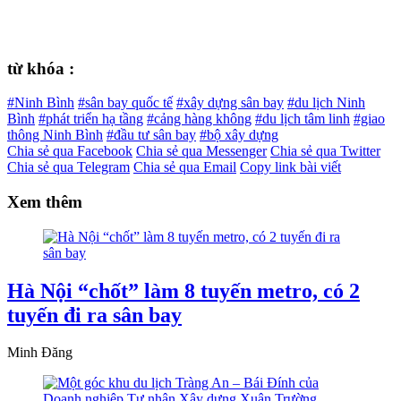
từ khóa :
#Ninh Bình
#sân bay quốc tế
#xây dựng sân bay
#du lịch Ninh
Bình
#phát triển hạ tầng
#cảng hàng không
#du lịch tâm linh
#giao
thông Ninh Bình
#đầu tư sân bay
#bộ xây dựng
Chia sẻ qua Facebook
Chia sẻ qua Messenger
Chia sẻ qua Twitter
Chia sẻ qua Telegram
Chia sẻ qua Email
Copy link bài viết
Xem thêm
Hà Nội “chốt” làm 8 tuyến metro, có 2
tuyến đi ra sân bay
Minh Đăng