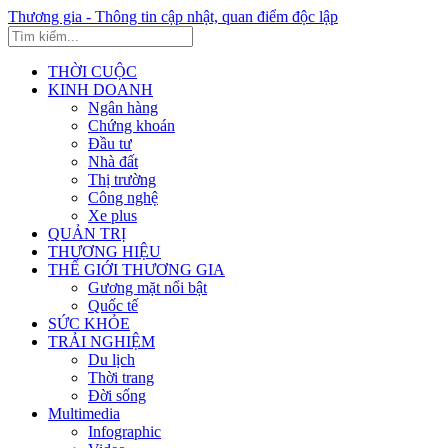
Thương gia - Thông tin cập nhật, quan điểm độc lập
THỜI CUỘC
KINH DOANH
Ngân hàng
Chứng khoán
Đầu tư
Nhà đất
Thị trường
Công nghệ
Xe plus
QUẢN TRỊ
THƯƠNG HIỆU
THẾ GIỚI THƯƠNG GIA
Gương mặt nổi bật
Quốc tế
SỨC KHỎE
TRẢI NGHIỆM
Du lịch
Thời trang
Đời sống
Multimedia
Infographic