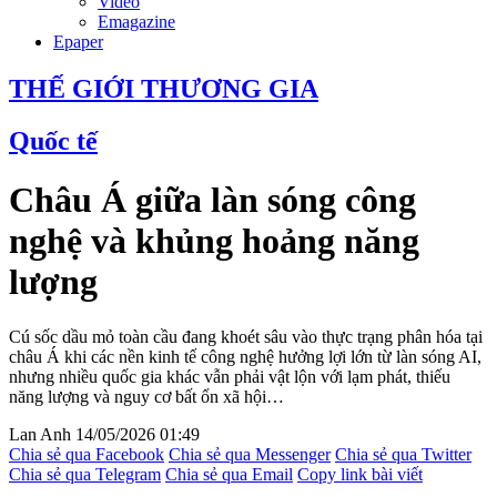
Video
Emagazine
Epaper
THẾ GIỚI THƯƠNG GIA
Quốc tế
Châu Á giữa làn sóng công
nghệ và khủng hoảng năng
lượng
Cú sốc dầu mỏ toàn cầu đang khoét sâu vào thực trạng phân hóa tại
châu Á khi các nền kinh tế công nghệ hưởng lợi lớn từ làn sóng AI,
nhưng nhiều quốc gia khác vẫn phải vật lộn với lạm phát, thiếu
năng lượng và nguy cơ bất ổn xã hội…
Lan Anh
14/05/2026 01:49
Chia sẻ qua Facebook
Chia sẻ qua Messenger
Chia sẻ qua Twitter
Chia sẻ qua Telegram
Chia sẻ qua Email
Copy link bài viết