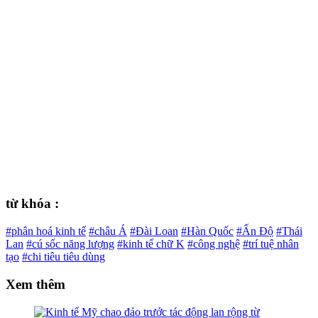
từ khóa :
#phân hoá kinh tế
#châu Á
#Đài Loan
#Hàn Quốc
#Ấn Độ
#Thái
Lan
#cú sốc năng lượng
#kinh tế chữ K
#công nghệ
#trí tuệ nhân
tạo
#chi tiêu tiêu dùng
Xem thêm