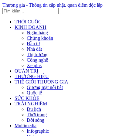
Thương gia - Thông tin cập nhật, quan điểm độc lập
THỜI CUỘC
KINH DOANH
Ngân hàng
Chứng khoán
Đầu tư
Nhà đất
Thị trường
Công nghệ
Xe plus
QUẢN TRỊ
THƯƠNG HIỆU
THẾ GIỚI THƯƠNG GIA
Gương mặt nổi bật
Quốc tế
SỨC KHỎE
TRẢI NGHIỆM
Du lịch
Thời trang
Đời sống
Multimedia
Infographic