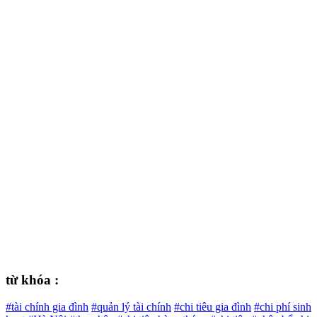
từ khóa :
#tài chính gia đình
#quản lý tài chính
#chi tiêu gia đình
#chi phí sinh