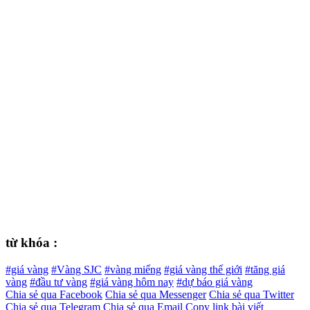
từ khóa :
#giá vàng
#Vàng SJC
#vàng miếng
#giá vàng thế giới
#tăng giá
vàng
#đầu tư vàng
#giá vàng hôm nay
#dự báo giá vàng
Chia sẻ qua Facebook
Chia sẻ qua Messenger
Chia sẻ qua Twitter
Chia sẻ qua Telegram
Chia sẻ qua Email
Copy link bài viết