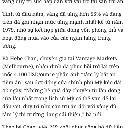
vàng duy trì sức hấp dẫn với vai trò tài sản trú ẩn.
Tính từ đầu năm, vàng đã tăng hơn 55% và đang
trên đà ghi nhận mức tăng mạnh nhất kể từ năm
1979, nhờ sự kết hợp giữa dòng vốn phòng thủ và
hoạt động mua vào của các ngân hàng trung
ương.
Bà Hebe Chan, chuyên gia tại Vantage Markets
(Melbourne), nhận định đà phục hồi trở lại trên
mốc 4.100 USD/ounce phản ánh “tâm lý bất an
tiềm ẩn” sau đợt đóng cửa chính phủ Mỹ kéo dài
42 ngày. “Những hệ quả dây chuyền từ lần đóng
cửa lâu nhất trong lịch sử Mỹ có thể vẫn để lại
dấu vết, duy trì nhu cầu trú ẩn đối với vàng dù
tâm lý thị trường đang cải thiện,” bà nói.
Theo bà Chan, việc Mỹ khôi phục công bố dữ liệu