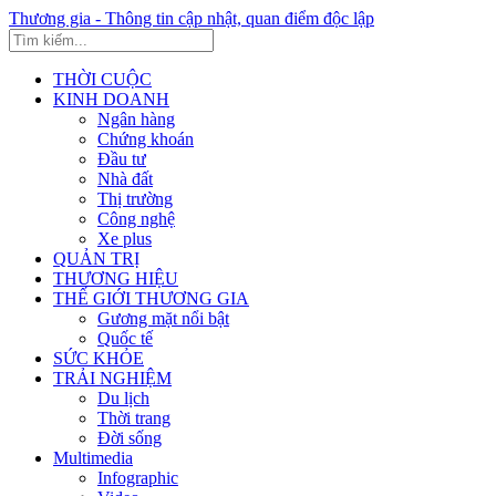
Thương gia - Thông tin cập nhật, quan điểm độc lập
THỜI CUỘC
KINH DOANH
Ngân hàng
Chứng khoán
Đầu tư
Nhà đất
Thị trường
Công nghệ
Xe plus
QUẢN TRỊ
THƯƠNG HIỆU
THẾ GIỚI THƯƠNG GIA
Gương mặt nổi bật
Quốc tế
SỨC KHỎE
TRẢI NGHIỆM
Du lịch
Thời trang
Đời sống
Multimedia
Infographic