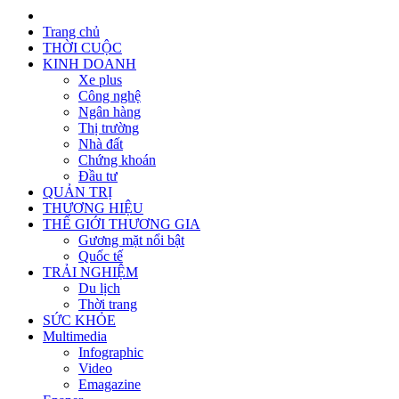
Trang chủ
THỜI CUỘC
KINH DOANH
Xe plus
Công nghệ
Ngân hàng
Thị trường
Nhà đất
Chứng khoán
Đầu tư
QUẢN TRỊ
THƯƠNG HIỆU
THẾ GIỚI THƯƠNG GIA
Gương mặt nổi bật
Quốc tế
TRẢI NGHIỆM
Du lịch
Thời trang
SỨC KHỎE
Multimedia
Infographic
Video
Emagazine