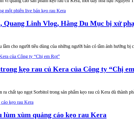
nh vi quảng cáo sản phẩm kẹo rau củ Kera, mới đây hoa hậu Nguyễn 
ra, Quang Linh Vlog, Hằng Du Mục bị xử phạ
u lầm cho người tiêu dùng của những người bán có tầm ảnh hưởng bị
ố trong kẹo rau củ Kera của Công ty “Chị e
ra chất tạo ngọt Sorbitol trong sản phẩm kẹo rau củ Kera dù thành 
u lùm xùm quảng cáo kẹo rau Kera