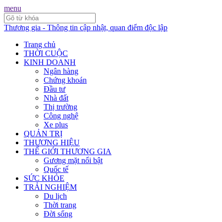
menu
Thương gia - Thông tin cập nhật, quan điểm độc lập
Trang chủ
THỜI CUỘC
KINH DOANH
Ngân hàng
Chứng khoán
Đầu tư
Nhà đất
Thị trường
Công nghệ
Xe plus
QUẢN TRỊ
THƯƠNG HIỆU
THẾ GIỚI THƯƠNG GIA
Gương mặt nổi bật
Quốc tế
SỨC KHỎE
TRẢI NGHIỆM
Du lịch
Thời trang
Đời sống