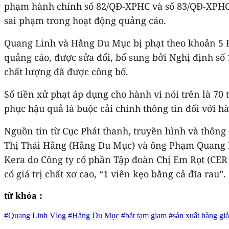
phạm hành chính số 82/QĐ-XPHC và số 83/QĐ-XPHC 
sai phạm trong hoạt động quảng cáo.
Quang Linh và Hằng Du Mục bị phạt theo khoản 5 Đ
quảng cáo, được sửa đổi, bổ sung bởi Nghị định s
chất lượng đã được công bố.
Số tiền xử phạt áp dụng cho hành vi nói trên là 7
phục hậu quả là buộc cải chính thông tin đối với h
Nguồn tin từ Cục Phát thanh, truyền hình và thông
Thị Thái Hằng (Hằng Du Mục) và ông Phạm Quang L
Kera do Công ty cổ phần Tập đoàn Chị Em Rọt (CER 
có giá trị chất xơ cao, “1 viên kẹo bằng cả đĩa rau”.
từ khóa :
#Quang Linh Vlog
#Hằng Du Mục
#bắt tạm giam
#sản xuất hàng giả