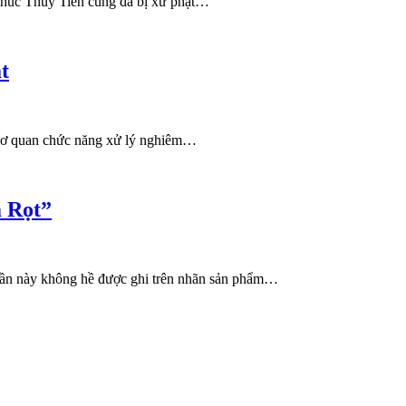
Thúc Thùy Tiên cũng đã bị xử phạt…
t
 cơ quan chức năng xử lý nghiêm…
m Rọt”
phần này không hề được ghi trên nhãn sản phẩm…