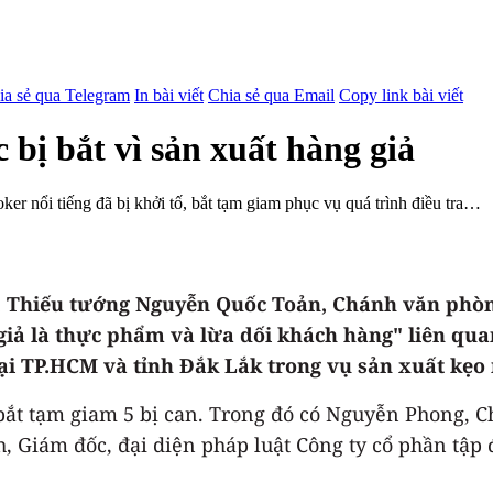
ia sẻ qua Telegram
In bài viết
Chia sẻ qua Email
Copy link bài viết
ị bắt vì sản xuất hàng giả
oker nổi tiếng đã bị khởi tố, bắt tạm giam phục vụ quá trình điều tra…
n, Thiếu tướng Nguyễn Quốc Toản, Chánh văn phòn
giả là thực phẩm và lừa dối khách hàng" liên qua
i TP.HCM và tỉnh Đắk Lắk trong vụ sản xuất kẹo 
 bắt tạm giam 5 bị can. Trong đó có Nguyễn Phong, Ch
h, Giám đốc, đại diện pháp luật Công ty cổ phần tập