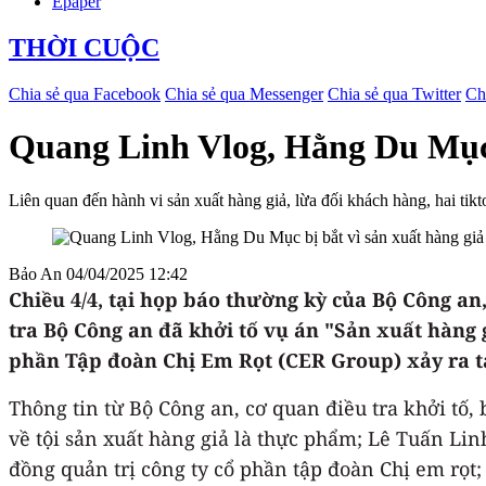
Epaper
THỜI CUỘC
Chia sẻ qua Facebook
Chia sẻ qua Messenger
Chia sẻ qua Twitter
Ch
Quang Linh Vlog, Hằng Du Mục b
Liên quan đến hành vi sản xuất hàng giả, lừa đối khách hàng, hai tikt
Bảo An
04/04/2025 12:42
Chiều 4/4, tại họp báo thường kỳ của Bộ Công a
tra Bộ Công an đã khởi tố vụ án "Sản xuất hàng 
phần Tập đoàn Chị Em Rọt (CER Group) xảy ra tạ
Thông tin từ Bộ Công an, cơ quan điều tra khởi tố,
về tội sản xuất hàng giả là thực phẩm; Lê Tuấn Lin
đồng quản trị công ty cổ phần tập đoàn Chị em rọt;