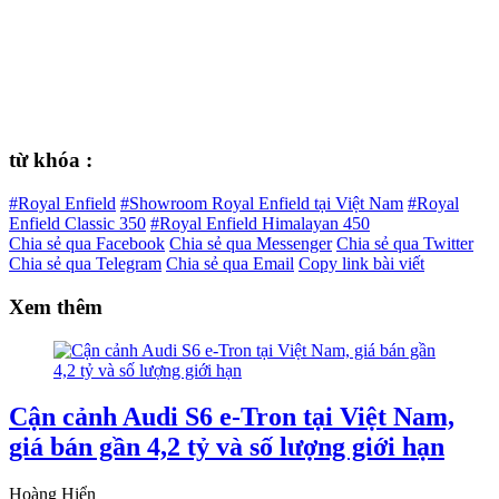
từ khóa :
#Royal Enfield
#Showroom Royal Enfield tại Việt Nam
#Royal
Enfield Classic 350
#Royal Enfield Himalayan 450
Chia sẻ qua Facebook
Chia sẻ qua Messenger
Chia sẻ qua Twitter
Chia sẻ qua Telegram
Chia sẻ qua Email
Copy link bài viết
Xem thêm
Cận cảnh Audi S6 e-Tron tại Việt Nam,
giá bán gần 4,2 tỷ và số lượng giới hạn
Hoàng Hiển