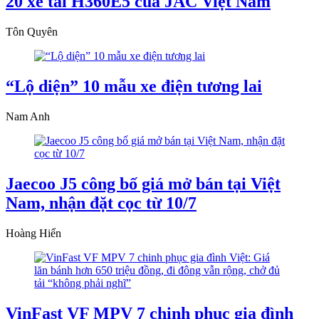
20 xe tải H360E5 của JAC Việt Nam
Tôn Quyên
“Lộ diện” 10 mẫu xe điện tương lai
Nam Anh
Jaecoo J5 công bố giá mở bán tại Việt
Nam, nhận đặt cọc từ 10/7
Hoàng Hiển
VinFast VF MPV 7 chinh phục gia đình