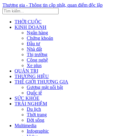
Thương gia - Thông tin cập nhật, quan điểm độc lập
THỜI CUỘC
KINH DOANH
Ngân hàng
Chứng khoán
Đầu tư
Nhà đất
Thị trường
Công nghệ
Xe plus
QUẢN TRỊ
THƯƠNG HIỆU
THẾ GIỚI THƯƠNG GIA
Gương mặt nổi bật
Quốc tế
SỨC KHỎE
TRẢI NGHIỆM
Du lịch
Thời trang
Đời sống
Multimedia
Infographic