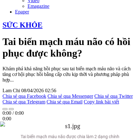
Video
Emagazine
Epaper
SỨC KHỎE
Tai biến mạch máu não có hồi
phục được không?
Khám phá khả năng hồi phục sau tai biến mạch máu não và cách
tăng cơ hội phục hồi bằng cấp cứu kịp thời và phương pháp phù
hợp...
Lam Chi
08/04/2026 02:56
Chia sẻ qua Facebook
Chia sẻ qua Messenger
Chia sẻ qua Twitter
Chia sẻ qua Telegram
Chia sẻ qua Email
Copy link bài viết
0:00
/
0:00
0:00
Tai biến mạch máu não được chia làm 2 dạng chính