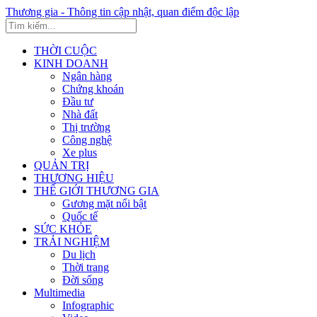
Thương gia - Thông tin cập nhật, quan điểm độc lập
THỜI CUỘC
KINH DOANH
Ngân hàng
Chứng khoán
Đầu tư
Nhà đất
Thị trường
Công nghệ
Xe plus
QUẢN TRỊ
THƯƠNG HIỆU
THẾ GIỚI THƯƠNG GIA
Gương mặt nổi bật
Quốc tế
SỨC KHỎE
TRẢI NGHIỆM
Du lịch
Thời trang
Đời sống
Multimedia
Infographic