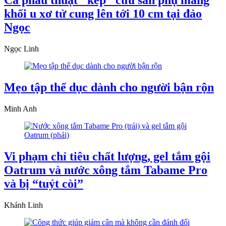
Ca phẫu thuật "kép" cứu sản phụ mang
khối u xơ tử cung lên tới 10 cm tại đảo
Ngọc
Ngọc Linh
Mẹo tập thể dục dành cho người bận rộn
Minh Anh
Vi phạm chỉ tiêu chất lượng, gel tắm gội
Oatrum và nước xông tắm Tabame Pro
và bị “tuýt còi”
Khánh Linh