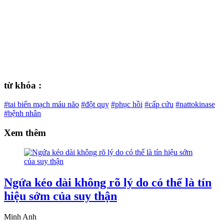
từ khóa :
#tai biến mạch máu não
#đột quỵ
#phục hồi
#cấp cứu
#nattokinase
#bệnh nhân
Xem thêm
Ngứa kéo dài không rõ lý do có thể là tín
hiệu sớm của suy thận
Minh Anh