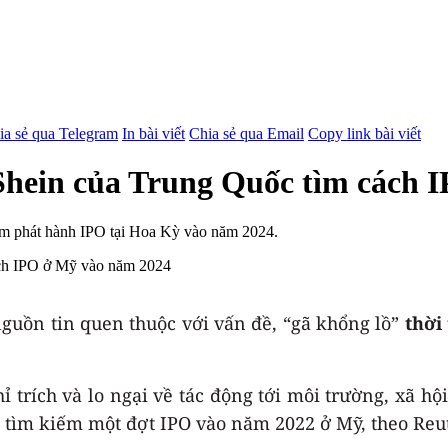
ia sẻ qua Telegram
In bài viết
Chia sẻ qua Email
Copy link bài viết
Shein của Trung Quốc tìm cách 
sớm phát hành IPO tại Hoa Kỳ vào năm 2024.
guồn tin quen thuộc với vấn đề, “gã khổng lồ”
thời
 trích và lo ngại về tác động tới môi trường, xã hộ
ã tìm kiếm một đợt IPO vào năm 2022 ở Mỹ, theo Reut