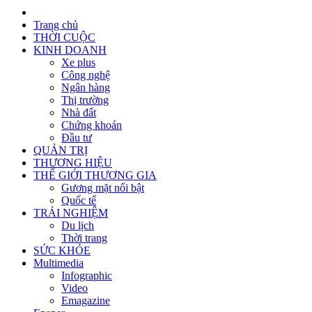
Trang chủ
THỜI CUỘC
KINH DOANH
Xe plus
Công nghệ
Ngân hàng
Thị trường
Nhà đất
Chứng khoán
Đầu tư
QUẢN TRỊ
THƯƠNG HIỆU
THẾ GIỚI THƯƠNG GIA
Gương mặt nổi bật
Quốc tế
TRẢI NGHIỆM
Du lịch
Thời trang
SỨC KHỎE
Multimedia
Infographic
Video
Emagazine