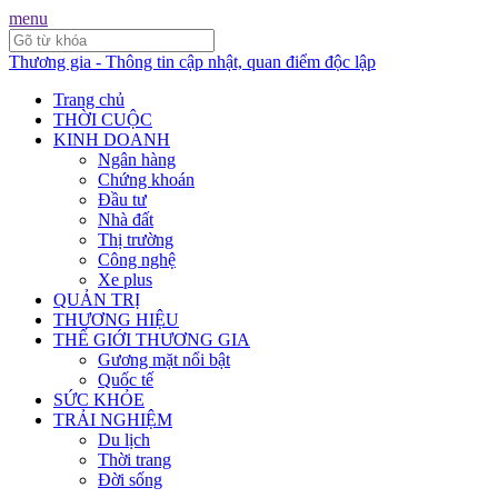
menu
Thương gia - Thông tin cập nhật, quan điểm độc lập
Trang chủ
THỜI CUỘC
KINH DOANH
Ngân hàng
Chứng khoán
Đầu tư
Nhà đất
Thị trường
Công nghệ
Xe plus
QUẢN TRỊ
THƯƠNG HIỆU
THẾ GIỚI THƯƠNG GIA
Gương mặt nổi bật
Quốc tế
SỨC KHỎE
TRẢI NGHIỆM
Du lịch
Thời trang
Đời sống