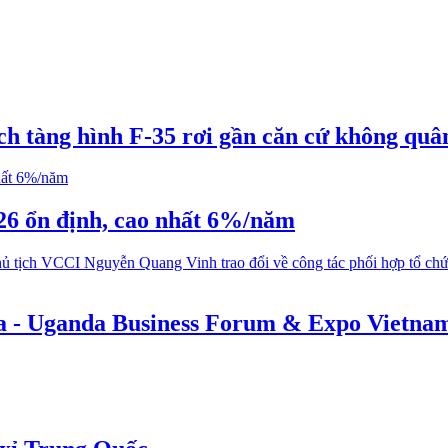
ích tàng hình F-35 rơi gần căn cứ không qu
026 ổn định, cao nhất 6%/năm
ca - Uganda Business Forum & Expo Vietnam