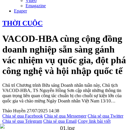
Video
Emagazine
Epaper
THỜI CUỘC
VACOD-HBA cùng cộng đồng
doanh nghiệp sẵn sàng gánh
vác nhiệm vụ quốc gia, đột phá
công nghệ và hội nhập quốc tế
Chủ trì Chương trình Bữa sáng Doanh nhân tuần này, Chủ tịch
VACOD-HBA, TS Nguyễn Hồng Sơn cập nhật những thông tin
quan trọng liên quan công tác chuẩn bị cho chuỗi sự kiện lớn của
quốc gia và chào mừng Ngày Doanh nhân Việt Nam 13/10…
Thảo Huyền
27/07/2025 14:38
Chia sẻ qua Facebook
Chia sẻ qua Messenger
Chia sẻ qua Twitter
Chia sẻ qua Telegram
Chia sẻ qua Email
Copy link bài viết