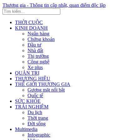
Thương gia - Thông tin cập nhật, quan điểm độc lập
THỜI CUỘC
KINH DOANH
Ngân hàng
Chứng khoán
Đầu tư
Nhà đất
Thị trường
Công nghệ
Xe plus
QUẢN TRỊ
THƯƠNG HIỆU
THẾ GIỚI THƯƠNG GIA
Gương mặt nổi bật
Quốc tế
SỨC KHỎE
TRẢI NGHIỆM
Du lịch
Thời trang
Đời sống
Multimedia
Infographic