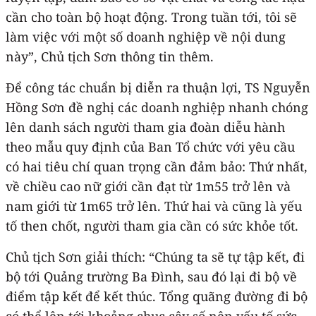
cần cho toàn bộ hoạt động. Trong tuần tới, tôi sẽ
làm việc với một số doanh nghiệp về nội dung
này”, Chủ tịch Sơn thông tin thêm.
Để công tác chuẩn bị diễn ra thuận lợi, TS Nguyễn
Hồng Sơn đề nghị các doanh nghiệp nhanh chóng
lên danh sách người tham gia đoàn diễu hành
theo mẫu quy định của Ban Tổ chức với yêu cầu
có hai tiêu chí quan trọng cần đảm bảo: Thứ nhất,
về chiều cao nữ giới cần đạt từ 1m55 trở lên và
nam giới từ 1m65 trở lên. Thứ hai và cũng là yếu
tố then chốt, người tham gia cần có sức khỏe tốt.
Chủ tịch Sơn giải thích: “Chúng ta sẽ tự tập kết, đi
bộ tới Quảng trường Ba Đình, sau đó lại đi bộ về
điểm tập kết để kết thúc. Tổng quãng đường đi bộ
có thể lên tới khoảng chục cây số nên yếu tố sức