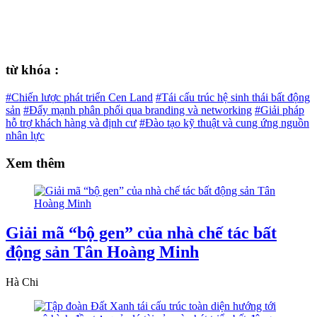
từ khóa :
#Chiến lược phát triển Cen Land
#Tái cấu trúc hệ sinh thái bất động
sản
#Đẩy mạnh phân phối qua branding và networking
#Giải pháp
hỗ trợ khách hàng và định cư
#Đào tạo kỹ thuật và cung ứng nguồn
nhân lực
Xem thêm
Giải mã “bộ gen” của nhà chế tác bất
động sản Tân Hoàng Minh
Hà Chi