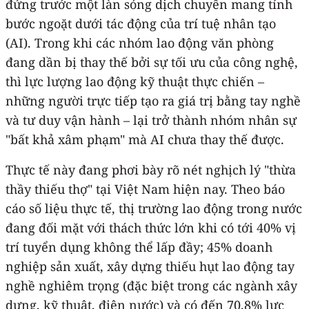
đứng trước một làn sóng dịch chuyển mang tính
bước ngoặt dưới tác động của trí tuệ nhân tạo
(AI). Trong khi các nhóm lao động văn phòng
đang dần bị thay thế bởi sự tối ưu của công nghệ,
thì lực lượng lao động kỹ thuật thực chiến –
những người trực tiếp tạo ra giá trị bằng tay nghề
và tư duy vận hành – lại trở thành nhóm nhân sự
"bất khả xâm phạm" mà AI chưa thay thế được.
Thực tế này đang phơi bày rõ nét nghịch lý "thừa
thầy thiếu thợ" tại Việt Nam hiện nay. Theo báo
cáo số liệu thực tế, thị trường lao động trong nước
đang đối mặt với thách thức lớn khi có tới 40% vị
trí tuyển dụng không thể lấp đầy; 45% doanh
nghiệp sản xuất, xây dựng thiếu hụt lao động tay
nghề nghiêm trọng (đặc biệt trong các ngành xây
dựng, kỹ thuật, điện nước) và có đến 70,8% lực