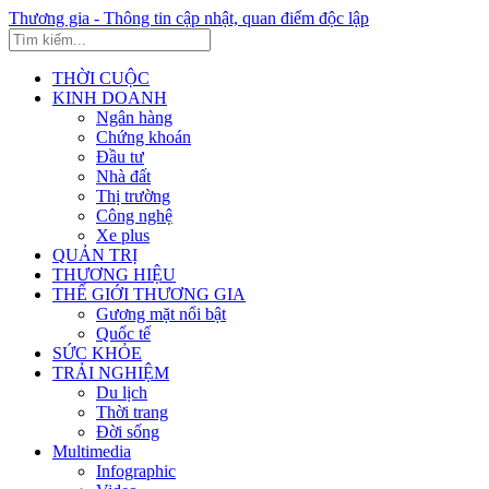
Thương gia - Thông tin cập nhật, quan điểm độc lập
THỜI CUỘC
KINH DOANH
Ngân hàng
Chứng khoán
Đầu tư
Nhà đất
Thị trường
Công nghệ
Xe plus
QUẢN TRỊ
THƯƠNG HIỆU
THẾ GIỚI THƯƠNG GIA
Gương mặt nổi bật
Quốc tế
SỨC KHỎE
TRẢI NGHIỆM
Du lịch
Thời trang
Đời sống
Multimedia
Infographic