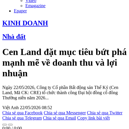
Video
Emagazine
Epaper
KINH DOANH
Nhà đất
Cen Land đặt mục tiêu bứt phá
mạnh mẽ về doanh thu và lợi
nhuận
Ngày 22/05/2026, Công ty Cổ phần Bất động sản Thế Kỷ (Cen
Land, Mã CK: CRE) tổ chức thành công Đại hội đồng cổ đông
Thường niên năm 2026...
Việt Anh
22/05/2026 08:52
Chia sẻ qua Facebook
Chia sẻ qua Messenger
Chia sẻ qua Twitter
Chia sẻ qua Telegram
Chia sẻ qua Email
Copy link bài viết
0:00
/
0:00