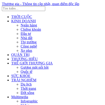
Thương gia - Thông tin cập nhật, quan điểm độc lập
THỜI CUỘC
KINH DOANH
Ngân hàng
Chứng khoán
Đầu tư
Nhà đất
Thị trường
Công nghệ
Xe plus
QUẢN TRỊ
THƯƠNG HIỆU
THẾ GIỚI THƯƠNG GIA
Gương mặt nổi bật
Quốc tế
SỨC KHỎE
TRẢI NGHIỆM
Du lịch
Thời trang
Đời sống
Multimedia
Infographic