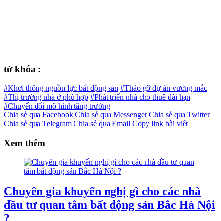
từ khóa :
#Khơi thông nguồn lực bất động sản
#Tháo gỡ dự án vướng mắc
#Thị trường nhà ở phù hợp
#Phát triển nhà cho thuê dài hạn
#Chuyển đổi mô hình tăng trưởng
Chia sẻ qua Facebook
Chia sẻ qua Messenger
Chia sẻ qua Twitter
Chia sẻ qua Telegram
Chia sẻ qua Email
Copy link bài viết
Xem thêm
Chuyên gia khuyến nghị gì cho các nhà
đầu tư quan tâm bất động sản Bắc Hà Nội
?