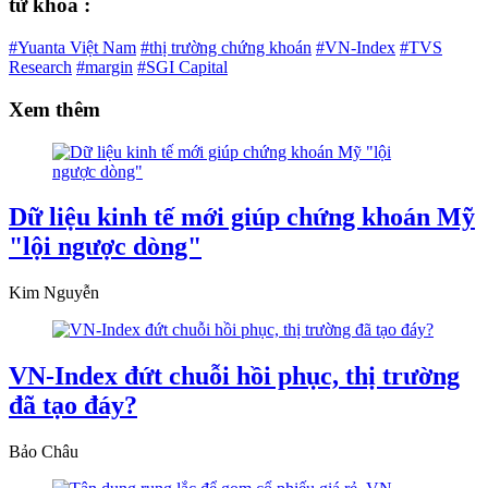
từ khóa :
#Yuanta Việt Nam
#thị trường chứng khoán
#VN-Index
#TVS
Research
#margin
#SGI Capital
Xem thêm
Dữ liệu kinh tế mới giúp chứng khoán Mỹ
"lội ngược dòng"
Kim Nguyễn
VN-Index đứt chuỗi hồi phục, thị trường
đã tạo đáy?
Bảo Châu