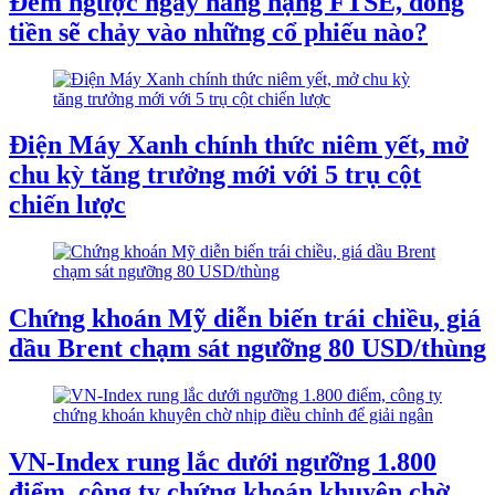
Đếm ngược ngày nâng hạng FTSE, dòng
tiền sẽ chảy vào những cổ phiếu nào?
Điện Máy Xanh chính thức niêm yết, mở
chu kỳ tăng trưởng mới với 5 trụ cột
chiến lược
Chứng khoán Mỹ diễn biến trái chiều, giá
dầu Brent chạm sát ngưỡng 80 USD/thùng
VN-Index rung lắc dưới ngưỡng 1.800
điểm, công ty chứng khoán khuyên chờ