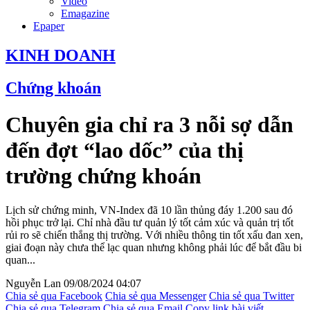
Video
Emagazine
Epaper
KINH DOANH
Chứng khoán
Chuyên gia chỉ ra 3 nỗi sợ dẫn
đến đợt “lao dốc” của thị
trường chứng khoán
Lịch sử chứng minh, VN-Index đã 10 lần thủng đáy 1.200 sau đó
hồi phục trở lại. Chỉ nhà đầu tư quản lý tốt cảm xúc và quản trị tốt
rủi ro sẽ chiến thắng thị trường. Với nhiều thông tin tốt xấu đan xen,
giai đoạn này chưa thể lạc quan nhưng không phải lúc để bắt đầu bi
quan...
Nguyễn Lan
09/08/2024 04:07
Chia sẻ qua Facebook
Chia sẻ qua Messenger
Chia sẻ qua Twitter
Chia sẻ qua Telegram
Chia sẻ qua Email
Copy link bài viết