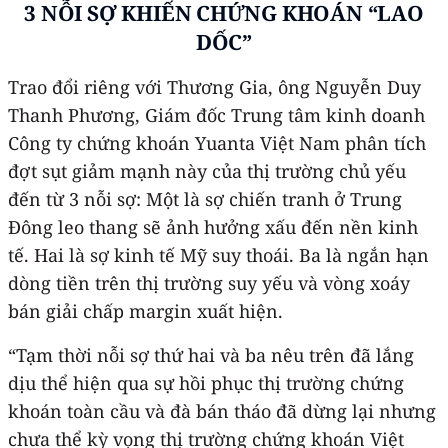
3 NỖI SỢ KHIẾN CHỨNG KHOÁN “LAO
DỐC”
Trao đổi riêng với Thương Gia, ông Nguyễn Duy
Thanh Phương, Giám đốc Trung tâm kinh doanh
Công ty chứng khoán Yuanta Việt Nam phân tích
đợt sụt giảm mạnh này của thị trường chủ yếu
đến từ 3 nỗi sợ: Một là sợ chiến tranh ở Trung
Đông leo thang sẽ ảnh hưởng xấu đến nền kinh
tế. Hai là sợ kinh tế Mỹ suy thoái. Ba là ngắn hạn
dòng tiền trên thị trường suy yếu và vòng xoáy
bán giải chấp margin xuất hiện.
“Tạm thời nỗi sợ thứ hai và ba nêu trên đã lắng
dịu thể hiện qua sự hồi phục thị trường chứng
khoán toàn cầu và đà bán tháo đã dừng lại nhưng
chưa thể kỳ vọng thị trường chứng khoán Việt