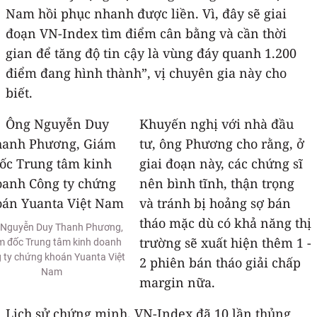
Nam hồi phục nhanh được liền. Vì, đây sẽ giai
đoạn VN-Index tìm điểm cân bằng và cần thời
gian để tăng độ tin cậy là vùng đáy quanh 1.200
điểm đang hình thành”, vị chuyên gia này cho
biết.
Khuyến nghị với nhà đầu
tư, ông Phương cho rằng, ở
giai đoạn này, các chứng sĩ
nên bình tĩnh, thận trọng
và tránh bị hoảng sợ bán
tháo mặc dù có khả năng thị
 Nguyễn Duy Thanh Phương,
trường sẽ xuất hiện thêm 1 -
m đốc Trung tâm kinh doanh
 ty chứng khoán Yuanta Việt
2 phiên bán tháo giải chấp
Nam
margin nữa.
Lịch sử chứng minh, VN-Index đã 10 lần thủng