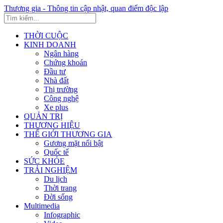
Thương gia - Thông tin cập nhật, quan điểm độc lập
THỜI CUỘC
KINH DOANH
Ngân hàng
Chứng khoán
Đầu tư
Nhà đất
Thị trường
Công nghệ
Xe plus
QUẢN TRỊ
THƯƠNG HIỆU
THẾ GIỚI THƯƠNG GIA
Gương mặt nổi bật
Quốc tế
SỨC KHỎE
TRẢI NGHIỆM
Du lịch
Thời trang
Đời sống
Multimedia
Infographic