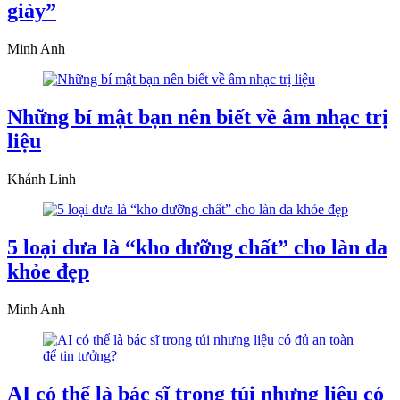
giày”
Minh Anh
Những bí mật bạn nên biết về âm nhạc trị
liệu
Khánh Linh
5 loại dưa là “kho dưỡng chất” cho làn da
khỏe đẹp
Minh Anh
AI có thể là bác sĩ trong túi nhưng liệu có