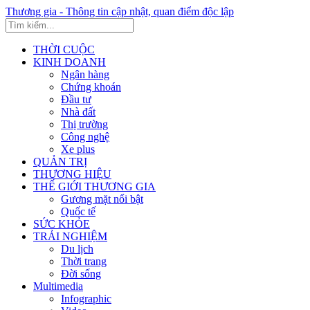
Thương gia - Thông tin cập nhật, quan điểm độc lập
THỜI CUỘC
KINH DOANH
Ngân hàng
Chứng khoán
Đầu tư
Nhà đất
Thị trường
Công nghệ
Xe plus
QUẢN TRỊ
THƯƠNG HIỆU
THẾ GIỚI THƯƠNG GIA
Gương mặt nổi bật
Quốc tế
SỨC KHỎE
TRẢI NGHIỆM
Du lịch
Thời trang
Đời sống
Multimedia
Infographic