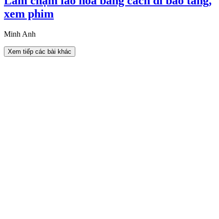
Làm chậm lão hóa bằng cách đi bảo tàng,
xem phim
Minh Anh
Xem tiếp các bài khác