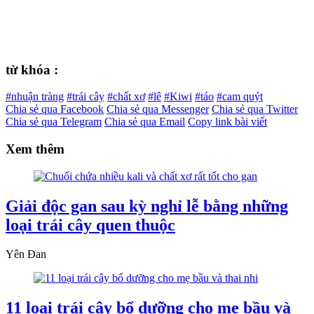
từ khóa :
#nhuận tràng
#trái cây
#chất xơ
#lê
#Kiwi
#táo
#cam quýt
Chia sẻ qua Facebook
Chia sẻ qua Messenger
Chia sẻ qua Twitter
Chia sẻ qua Telegram
Chia sẻ qua Email
Copy link bài viết
Xem thêm
Giải độc gan sau kỳ nghỉ lễ bằng những
loại trái cây quen thuộc
Yên Đan
11 loại trái cây bổ dưỡng cho mẹ bầu và