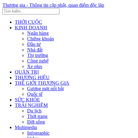
Thương gia - Thông tin cập nhật, quan điểm độc lập
THỜI CUỘC
KINH DOANH
Ngân hàng
Chứng khoán
Đầu tư
Nhà đất
Thị trường
Công nghệ
Xe plus
QUẢN TRỊ
THƯƠNG HIỆU
THẾ GIỚI THƯƠNG GIA
Gương mặt nổi bật
Quốc tế
SỨC KHỎE
TRẢI NGHIỆM
Du lịch
Thời trang
Đời sống
Multimedia
Infographic