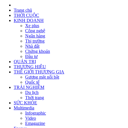
Trang chủ
THỜI CUỘC
KINH DOANH
Xe plus
Công nghệ
Ngân hàng
Thị trường
Nhà đất
Chứng khoán
Đầu tư
QUẢN TRỊ
THƯƠNG HIỆU
THẾ GIỚI THƯƠNG GIA
Gương mặt nổi bật
Quốc tế
TRẢI NGHIỆM
Du lịch
Thời trang
SỨC KHỎE
Multimedia
Infographic
Video
Emagazine