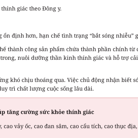
thính giác theo Đông y.
 ổn định hơn, hạn chế tình trạng “bắt sóng nhiễu” gâ
chế thành công sản phẩm chứa thành phần chính từ c
trong, nuôi dưỡng thần kinh thính giác và hỗ trợ cả
ứng khó chịu thoáng qua. Việc chủ động nhận biết sớm
uy trì chất lượng cuộc sống lâu dài.
p tăng cường sức khỏe thính giác
cao vảy ốc, cao đan sâm, cao cẩu tích, cao thục địa,