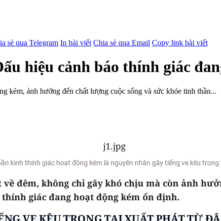
ia sẻ qua Telegram
In bài viết
Chia sẻ qua Email
Copy link bài viết
 Dấu hiệu cảnh báo thính giác đ
động kém, ảnh hưởng đến chất lượng cuộc sống và sức khỏe tinh thần...
ần kinh thính giác hoạt động kém là nguyên nhân gây tiếng ve kêu trong 
biệt về đêm, không chỉ gây khó chịu mà còn ảnh hư
hệ thính giác đang hoạt động kém ổn định.
ẾNG VE KÊU TRONG TAI XUẤT PHÁT TỪ Đ