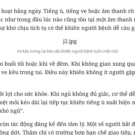
hoạt hằng ngày. Tiếng ù, tiếng ve hoặc âm thanh rít
c như trong đầu lúc nào cũng tồn tại một âm thanh n
sự khó chịu tích tụ có thể khiến người bệnh dễ cáu g
Ve kêu trong tai kéo dài khiến người bệnh luôn mệt mỏi
o buổi tối hoặc khi về đêm. Khi không gian xung qu
e kêu trong tai. Điều này khiến không ít người gặp
ất lợi cho sức khỏe. Khi ngủ không đủ giấc, cơ thể d
t mỏi kéo dài lại tiếp tục khiến tiếng ù xuất hiện n
 khó ngủ”.
còn tác động đáng kể đến tâm lý. Một số người bắt đ
hông dứt. Thậm chí có trường hợp hạn chế giao tiếp,