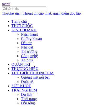
menu
Thương gia - Thông tin cập nhật, quan điểm độc lập
Trang chủ
THỜI CUỘC
KINH DOANH
Ngân hàng
Chứng khoán
Đầu tư
Nhà đất
Thị trường
Công nghệ
Xe plus
QUẢN TRỊ
THƯƠNG HIỆU
THẾ GIỚI THƯƠNG GIA
Gương mặt nổi bật
Quốc tế
SỨC KHỎE
TRẢI NGHIỆM
Du lịch
Thời trang
Đời sống