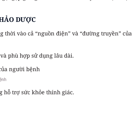
 THẢO DƯỢC
ồng thời vào cả “nguồn điện” và “đường truyền” của
và phù hợp sử dụng lâu dài.
bệnh
g hỗ trợ sức khỏe thính giác.