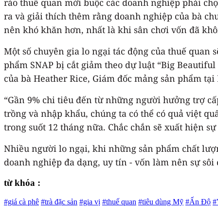
rào thuế quan mới buộc các doanh nghiệp phải chọn 
ra và giải thích thêm rằng doanh nghiệp của bà chư
nên khó khăn hơn, nhất là khi sân chơi vốn đã khô
Một số chuyên gia lo ngại tác động của thuế quan s
phẩm SNAP bị cắt giảm theo dự luật “Big Beautiful
của bà Heather Rice, Giám đốc mảng sản phẩm tạ
“Gần 9% chi tiêu đến từ những người hưởng trợ cấp
trồng và nhập khẩu, chúng ta có thể có quả việt qu
trong suốt 12 tháng nữa. Chắc chắn sẽ xuất hiện sự
Nhiều người lo ngại, khi những sản phẩm chất lượ
doanh nghiệp đa dạng, uy tín - vốn làm nên sự sôi 
từ khóa :
#giá cà phê
#trà đặc sản
#gia vị
#thuế quan
#tiêu dùng Mỹ
#Ấn Độ
#