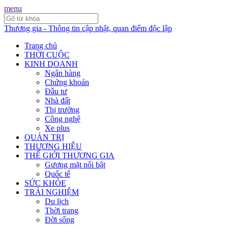
menu
Thương gia - Thông tin cập nhật, quan điểm độc lập
Trang chủ
THỜI CUỘC
KINH DOANH
Ngân hàng
Chứng khoán
Đầu tư
Nhà đất
Thị trường
Công nghệ
Xe plus
QUẢN TRỊ
THƯƠNG HIỆU
THẾ GIỚI THƯƠNG GIA
Gương mặt nổi bật
Quốc tế
SỨC KHỎE
TRẢI NGHIỆM
Du lịch
Thời trang
Đời sống