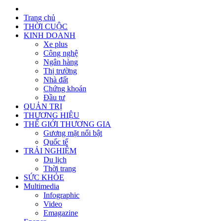
Trang chủ
THỜI CUỘC
KINH DOANH
Xe plus
Công nghệ
Ngân hàng
Thị trường
Nhà đất
Chứng khoán
Đầu tư
QUẢN TRỊ
THƯƠNG HIỆU
THẾ GIỚI THƯƠNG GIA
Gương mặt nổi bật
Quốc tế
TRẢI NGHIỆM
Du lịch
Thời trang
SỨC KHỎE
Multimedia
Infographic
Video
Emagazine