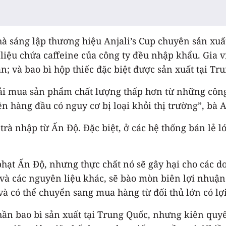
 sáng lập thương hiệu Anjali’s Cup chuyên sản xuất
iệu chứa caffeine của công ty đều nhập khẩu. Gia v
an; và bao bì hộp thiếc đặc biệt được sản xuất tại Tr
hải mua sản phẩm chất lượng thấp hơn từ những côn
lên hàng đầu có nguy cơ bị loại khỏi thị trường”, b
 trà nhập từ Ấn Độ. Đặc biệt, ở các hệ thống bán lẻ
hạt Ấn Độ, nhưng thực chất nó sẽ gây hại cho các d
ị và các nguyên liệu khác, sẽ bào mòn biên lợi nhuậ
à có thể chuyển sang mua hàng từ đối thủ lớn có lợi
ần bao bì sản xuất tại Trung Quốc, nhưng kiên quy