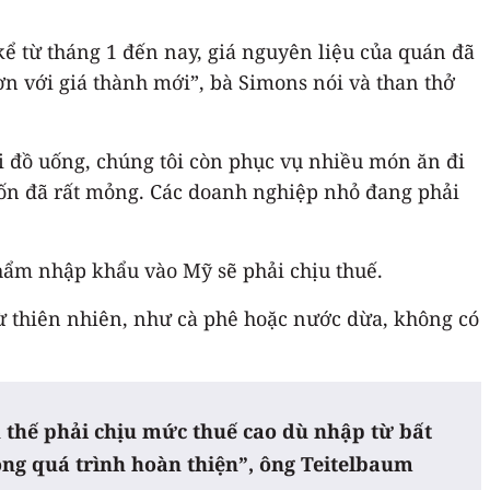
kể từ tháng 1 đến nay, giá nguyên liệu của quán đã
ơn với giá thành mới”, bà Simons nói và than thở
i đồ uống, chúng tôi còn phục vụ nhiều món ăn đi
vốn đã rất mỏng. Các doanh nghiệp nhỏ đang phải
hẩm nhập khẩu vào Mỹ sẽ phải chịu thuế.
từ thiên nhiên, như cà phê hoặc nước dừa, không có
h thế phải chịu mức thuế cao dù nhập từ bất
ng quá trình hoàn thiện”, ông Teitelbaum