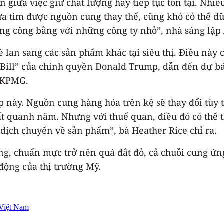
giữa việc giữ chất lượng hay tiếp tục tồn tại. Nhiề
a tìm được nguồn cung thay thế, cũng khó có thể dữ 
ng công bằng với những công ty nhỏ”, nhà sáng lập 
ẽ lan sang các sản phẩm khác tại siêu thị. Điều này 
 Bill” của chính quyền Donald Trump, dẫn đến dự báo
i KPMG.
 này. Nguồn cung hàng hóa trên kệ sẽ thay đổi tùy 
ất quanh năm. Nhưng với thuế quan, điều đó có thể th
 dịch chuyển về sản phẩm”, bà Heather Rice chỉ ra.
ng, chuẩn mực trở nên quá đắt đỏ, cả chuỗi cung ứn
động của thị trường Mỹ.
Việt Nam