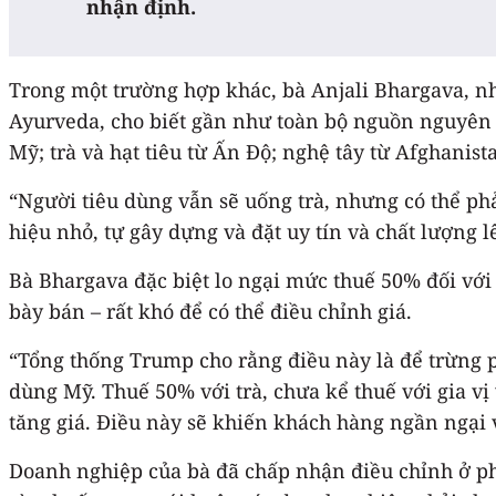
nhận định.
Trong một trường hợp khác, bà Anjali Bhargava, nhà
Ayurveda, cho biết gần như toàn bộ nguồn nguyên l
Mỹ; trà và hạt tiêu từ Ấn Độ; nghệ tây từ Afghanist
“Người tiêu dùng vẫn sẽ uống trà, nhưng có thể p
hiệu nhỏ, tự gây dựng và đặt uy tín và chất lượng 
Bà Bhargava đặc biệt lo ngại mức thuế 50% đối với
bày bán – rất khó để có thể điều chỉnh giá.
“Tổng thống Trump cho rằng điều này là để trừng p
dùng Mỹ. Thuế 50% với trà, chưa kể thuế với gia v
tăng giá. Điều này sẽ khiến khách hàng ngần ngại v
Doanh nghiệp của bà đã chấp nhận điều chỉnh ở ph