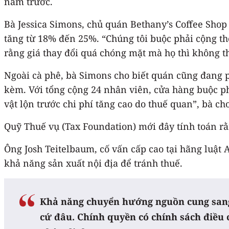
năm trước.
Bà Jessica Simons, chủ quán Bethany’s Coffee Shop
tăng từ 18% đến 25%. “Chúng tôi buộc phải cộng th
rằng giá thay đổi quá chóng mặt mà họ thì không thể
Ngoài cà phê, bà Simons cho biết quán cũng đang p
kèm. Với tổng cộng 24 nhân viên, cửa hàng buộc p
vật lộn trước chi phí tăng cao do thuế quan”, bà cho
Quỹ Thuế vụ (Tax Foundation) mới đây tính toán r
Ông Josh Teitelbaum, cố vấn cấp cao tại hãng luật
khả năng sản xuất nội địa để tránh thuế.
Khả năng chuyển hướng nguồn cung sang c
cứ đâu. Chính quyền có chính sách điều