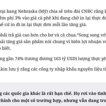
 tại bang Nebraska (Mỹ) chia sẻ trên đài CNBC rằng 
êm phí 3% vào giá cà phê khi đang chờ in lại thực đ
 cứ in đi in lại thực đơn mỗi lần tăng giá.
hải trả giá cao hơn cho bơ và cà chua.“Song song vớ
hải tăng giá sản phẩm nói chung vì biên lợi nhuận 
 biết.
ằng gần 74% (tương đương 163 tỷ USD) lượng thực p
 Akin lưu ý rằng các công ty nhập khẩu nguyên liệu 
ác quốc gia khác là rất hạn chế. Họ rơi vào tìn
 chỉnh cho một số trường hợp, nhưng vẫn đang tro