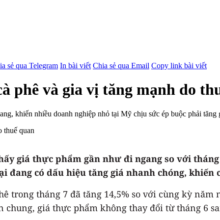
ia sẻ qua Telegram
In bài viết
Chia sẻ qua Email
Copy link bài viết
cà phê và gia vị tăng mạnh do th
hang, khiến nhiều doanh nghiệp nhỏ tại Mỹ chịu sức ép buộc phải tăng 
 thấy giá thực phẩm gần như đi ngang so với thá
lại đang có dấu hiệu tăng giá nhanh chóng, khiến c
phê trong tháng 7 đã tăng 14,5% so với cùng kỳ năm 
n chung, giá thực phẩm không thay đổi từ tháng 6 s