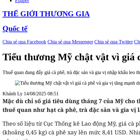
Epaper
THẾ GIỚI THƯƠNG GIA
Quốc tế
Chia sẻ qua Facebook
Chia sẻ qua Messenger
Chia sẻ qua Twitter
Ch
Tiểu thương Mỹ chật vật vì giá 
Thuế quan đang đẩy giá cà phê, trà đặc sản và gia vị nhập khẩu leo t
Khánh Ly
14/08/2025 08:51
Mặc dù chỉ số giá tiêu dùng tháng 7 của Mỹ cho
thuế quan như hạt cà phê, trà đặc sản và gia vị 
Theo số liệu từ Cục Thống kê Lao động Mỹ, giá cà 
(khoảng 0,45 kg) cà phê xay lên mức 8,41 USD. Nhì