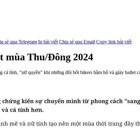
ia sẻ qua Telegram
In bài viết
Chia sẻ qua Email
Copy link bài viết
ất mùa Thu/Đông 2024
 cá tính, "nữ quyền" khi những đôi bốt bikers hầm hố và giày ballet c
hứng kiến sự chuyển mình từ phong cách "sang tr
và cá tính hơn.
mạnh mẽ và nữ tính tạo nên một mùa thời trang đầy t