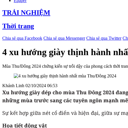
Epaper
TRẢI NGHIỆM
Thời trang
Chia sẻ qua Facebook
Chia sẻ qua Messenger
Chia sẻ qua Twitter
Ch
4 xu hướng giày thịnh hành nh
Mùa Thu/Đông 2024 chứng kiến sự trỗi dậy của phong cách thời trang
Khánh Linh
02/10/2024 06:53
Xu hướng giày dép cho mùa Thu Đông 2024 đang c
những mùa trước sang các tuyên ngôn mạnh mẽ 
Sự kết hợp giữa nét cổ điển và hiện đại, giữa sự 
Họa tiết động vật