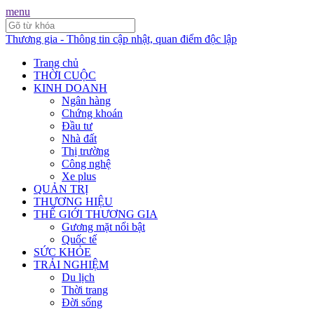
menu
Thương gia - Thông tin cập nhật, quan điểm độc lập
Trang chủ
THỜI CUỘC
KINH DOANH
Ngân hàng
Chứng khoán
Đầu tư
Nhà đất
Thị trường
Công nghệ
Xe plus
QUẢN TRỊ
THƯƠNG HIỆU
THẾ GIỚI THƯƠNG GIA
Gương mặt nổi bật
Quốc tế
SỨC KHỎE
TRẢI NGHIỆM
Du lịch
Thời trang
Đời sống