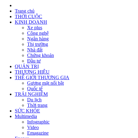
Trang chủ
THỜI CUỘC
KINH DOANH
Xe plus
Công nghệ
Ngân hàng
Thị trường
Nhà đất
Chứng khoán
Đầu tư
QUẢN TRỊ
THƯƠNG HIỆU
THẾ GIỚI THƯƠNG GIA
Gương mặt nổi bật
Quốc tế
TRẢI NGHIỆM
Du lịch
Thời trang
SỨC KHỎE
Multimedia
Infographic
Video
Emagazine