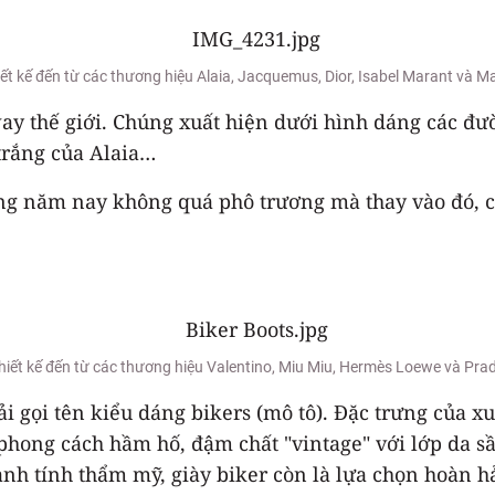
ết kế đến từ các thương hiệu Alaia, Jacquemus, Dior, Isabel Marant và M
way thế giới. Chúng xuất hiện dưới hình dáng các đư
trắng của Alaia…
ong năm nay không quá phô trương mà thay vào đó, 
hiết kế đến từ các thương hiệu Valentino, Miu Miu, Hermès Loewe và Pra
ọi tên kiểu dáng bikers (mô tô). Đặc trưng của xu 
phong cách hầm hố, đậm chất "vintage" với lớp da sần
ạnh tính thẩm mỹ, giày biker còn là lựa chọn hoàn h