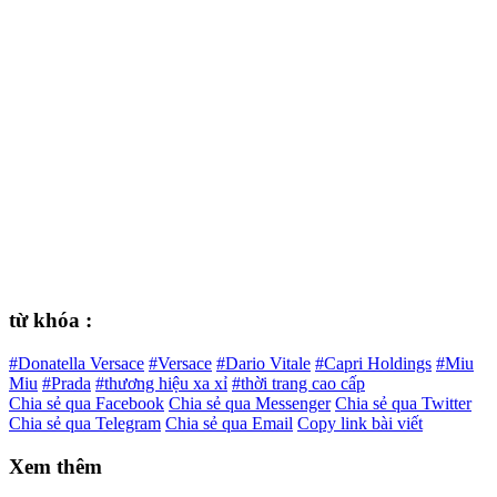
từ khóa :
#Donatella Versace
#Versace
#Dario Vitale
#Capri Holdings
#Miu
Miu
#Prada
#thương hiệu xa xỉ
#thời trang cao cấp
Chia sẻ qua Facebook
Chia sẻ qua Messenger
Chia sẻ qua Twitter
Chia sẻ qua Telegram
Chia sẻ qua Email
Copy link bài viết
Xem thêm