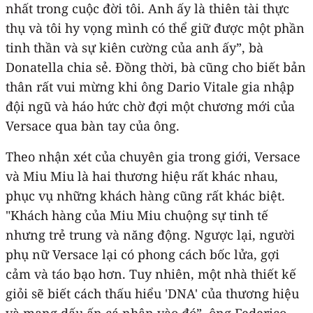
nhất trong cuộc đời tôi. Anh ấy là thiên tài thực
thụ và tôi hy vọng mình có thể giữ được một phần
tinh thần và sự kiên cường của anh ấy”, bà
Donatella chia sẻ. Đồng thời, bà cũng cho biết bản
thân rất vui mừng khi ông Dario Vitale gia nhập
đội ngũ và háo hức chờ đợi một chương mới của
Versace qua bàn tay của ông.
Theo nhận xét của chuyên gia trong giới, Versace
và Miu Miu là hai thương hiệu rất khác nhau,
phục vụ những khách hàng cũng rất khác biệt.
"Khách hàng của Miu Miu chuộng sự tinh tế
nhưng trẻ trung và năng động. Ngược lại, người
phụ nữ Versace lại có phong cách bốc lửa, gợi
cảm và táo bạo hơn. Tuy nhiên, một nhà thiết kế
giỏi sẽ biết cách thấu hiểu 'DNA' của thương hiệu
và mang dấu ấn cá nhân vào đó”, ông Federico