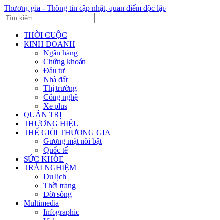
Thương gia - Thông tin cập nhật, quan điểm độc lập
THỜI CUỘC
KINH DOANH
Ngân hàng
Chứng khoán
Đầu tư
Nhà đất
Thị trường
Công nghệ
Xe plus
QUẢN TRỊ
THƯƠNG HIỆU
THẾ GIỚI THƯƠNG GIA
Gương mặt nổi bật
Quốc tế
SỨC KHỎE
TRẢI NGHIỆM
Du lịch
Thời trang
Đời sống
Multimedia
Infographic