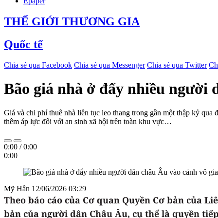
Epaper
THẾ GIỚI THƯƠNG GIA
Quốc tế
Chia sẻ qua Facebook
Chia sẻ qua Messenger
Chia sẻ qua Twitter
Ch
Bão giá nhà ở đẩy nhiều người 
Giá và chi phí thuê nhà liên tục leo thang trong gần một thập kỷ qua
thêm áp lực đối với an sinh xã hội trên toàn khu vực…
0:00
/
0:00
0:00
Mỹ Hân
12/06/2026 03:29
Theo báo cáo của Cơ quan Quyền Cơ bản của Liên 
bản của người dân Châu Âu, cụ thể là quyền tiế