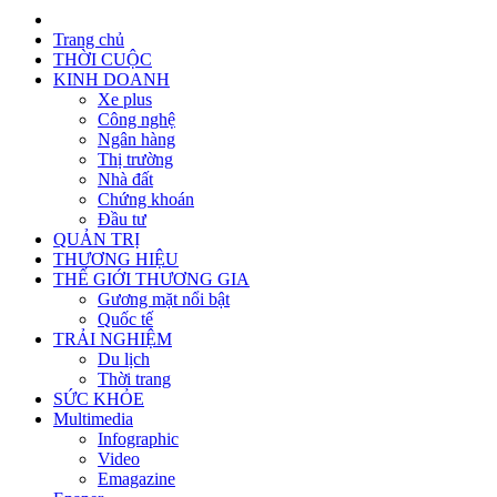
Trang chủ
THỜI CUỘC
KINH DOANH
Xe plus
Công nghệ
Ngân hàng
Thị trường
Nhà đất
Chứng khoán
Đầu tư
QUẢN TRỊ
THƯƠNG HIỆU
THẾ GIỚI THƯƠNG GIA
Gương mặt nổi bật
Quốc tế
TRẢI NGHIỆM
Du lịch
Thời trang
SỨC KHỎE
Multimedia
Infographic
Video
Emagazine