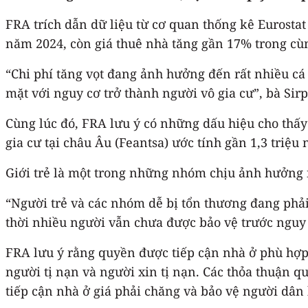
FRA trích dẫn dữ liệu từ cơ quan thống kê Eurosta
năm 2024, còn giá thuê nhà tăng gần 17% trong cù
“Chi phí tăng vọt đang ảnh hưởng đến rất nhiều cá
mặt với nguy cơ trở thành người vô gia cư”, bà Si
Cùng lúc đó, FRA lưu ý có những dấu hiệu cho thấy 
gia cư tại châu Âu (Feantsa) ước tính gần 1,3 triệu
Giới trẻ là một trong những nhóm chịu ảnh hưởng n
“Người trẻ và các nhóm dễ bị tổn thương đang phả
thời nhiều người vẫn chưa được bảo vệ trước nguy c
FRA lưu ý rằng quyền được tiếp cận nhà ở phù hợp
người tị nạn và người xin tị nạn. Các thỏa thuận q
tiếp cận nhà ở giá phải chăng và bảo vệ người dân 