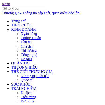
menu
Thương gia - Thông tin cập nhật, quan điểm độc lập
Trang chủ
THỜI CUỘC
KINH DOANH
Ngân hàng
Chứng khoán
Đầu tư
Nhà đất
Thị trường
Công nghệ
Xe plus
QUẢN TRỊ
THƯƠNG HIỆU
THẾ GIỚI THƯƠNG GIA
Gương mặt nổi bật
Quốc tế
SỨC KHỎE
TRẢI NGHIỆM
Du lịch
Thời trang
Đời sống