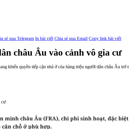
ia sẻ qua Telegram
In bài viết
Chia sẻ qua Email
Copy link bài viết
dân châu Âu vào cảnh vô gia cư
 đang khiến quyền tiếp cận nhà ở của hàng triệu người dân châu Âu trở 
minh châu Âu (FRA), chi phí sinh hoạt, đặc biệt 
p cận chỗ ở phù hợp.