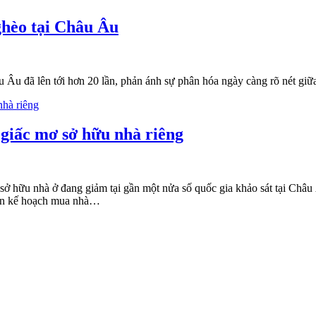
ghèo tại Châu Âu
hâu Âu đã lên tới hơn 20 lần, phản ánh sự phân hóa ngày càng rõ nét
giấc mơ sở hữu nhà riêng
ở hữu nhà ở đang giảm tại gần một nửa số quốc gia khảo sát tại Châu
hoãn kế hoạch mua nhà…