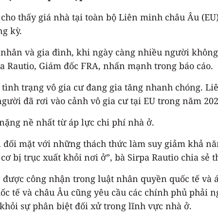
t cho thấy giá nhà tại toàn bộ Liên minh châu Âu (E
ng kỳ.
 nhân và gia đình, khi ngày càng nhiều người không
rpa Rautio, Giám đốc FRA, nhấn mạnh trong báo cáo.
tình trạng vô gia cư đang gia tăng nhanh chóng. Liê
 người đã rơi vào cảnh vô gia cư tại EU trong năm 202
ặng nề nhất từ áp lực chi phí nhà ở.
i đối mặt với những thách thức làm suy giảm khả nă
ơ bị trục xuất khỏi nơi ở”, bà Sirpa Rautio chia sẻ 
 được công nhận trong luật nhân quyền quốc tế và á
uốc tế và châu Âu cũng yêu cầu các chính phủ phải n
khỏi sự phân biệt đối xử trong lĩnh vực nhà ở.