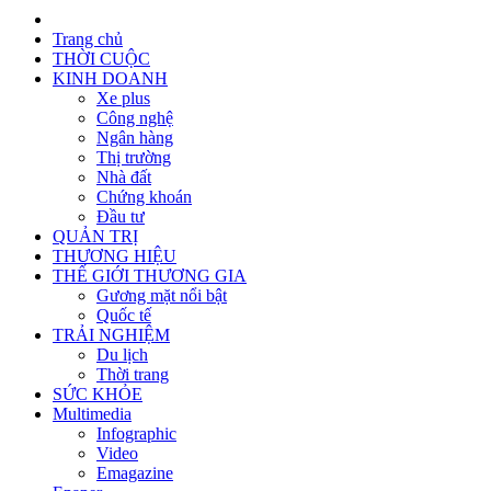
Trang chủ
THỜI CUỘC
KINH DOANH
Xe plus
Công nghệ
Ngân hàng
Thị trường
Nhà đất
Chứng khoán
Đầu tư
QUẢN TRỊ
THƯƠNG HIỆU
THẾ GIỚI THƯƠNG GIA
Gương mặt nổi bật
Quốc tế
TRẢI NGHIỆM
Du lịch
Thời trang
SỨC KHỎE
Multimedia
Infographic
Video
Emagazine