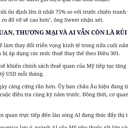
ồi ổn định lên ít nhất 75% so với trước chiến tranh 
 ro đổ vỡ sẽ cao hơn", ông Sweet nhận xét.
UAN, THƯƠNG MẠI VÀ AI VẪN CÒN LÀ RỦI
ể làm thay đổi triển vọng kinh tế trong nửa cuối nă
 bị áp dụng các mức thuế thay thế theo Điều 301.
sẽ khiến chính sách thuế quan của Mỹ tiếp tục tăng
 tỷ USD mỗi tháng.
ngày càng cứng rắn hơn. Ủy ban châu Âu hiện đang t
cuộc điều tra cùng kỳ năm trước. Đồng thời, cơ qua
 quan trực tiếp đến làn sóng AI đang thúc đẩy thị 
nomics lưu ý, ngành AI của Mỹ phụ thuộc rất lớn 