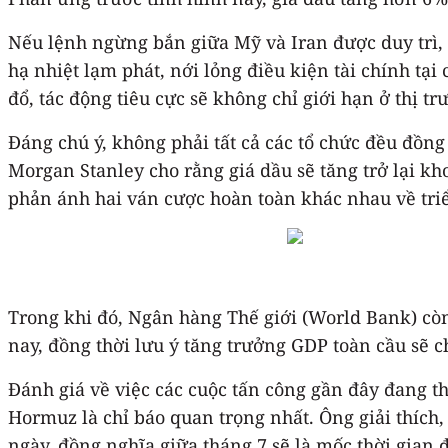
Nếu lệnh ngừng bắn giữa Mỹ và Iran được duy trì,
hạ nhiệt lạm phát, nới lỏng điều kiện tài chính tại
đổ, tác động tiêu cực sẽ không chỉ giới hạn ở thị t
Đáng chú ý, không phải tất cả các tổ chức đều đồng
Morgan Stanley cho rằng giá dầu sẽ tăng trở lại k
phản ánh hai ván cược hoàn toàn khác nhau về triể
Trong khi đó, Ngân hàng Thế giới (World Bank) cò
nay, đồng thời lưu ý tăng trưởng GDP toàn cầu sẽ 
Đánh giá về việc các cuộc tấn công gần đây đang t
Hormuz là chỉ báo quan trọng nhất. Ông giải thích
ngày, đồng nghĩa giữa tháng 7 sẽ là mốc thời gian 