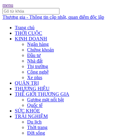
menu
Thương gia - Thông tin cập nhật, quan điểm độc lập
Trang chủ
THỜI CUỘC
KINH DOANH
Ngân hàng
Chứng khoán
Đầu tư
Nhà đất
Thị trường
Công nghệ
Xe plus
QUẢN TRỊ
THƯƠNG HIỆU
THẾ GIỚI THƯƠNG GIA
Gương mặt nổi bật
Quốc tế
SỨC KHỎE
TRẢI NGHIỆM
Du lịch
Thời trang
Đời sống