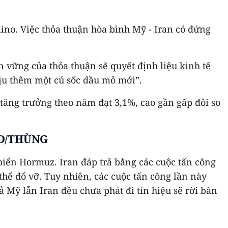
ino. Việc thỏa thuận hòa bình Mỹ - Iran có đứng
 vững của thỏa thuận sẽ quyết định liệu kinh tế
hịu thêm một cú sốc dầu mỏ mới”.
 tăng trưởng theo năm đạt 3,1%, cao gần gấp đôi so
SD/THÙNG
biển Hormuz. Iran đáp trả bằng các cuộc tấn công
hể đổ vỡ. Tuy nhiên, các cuộc tấn công lần này
 Mỹ lẫn Iran đều chưa phát đi tín hiệu sẽ rời bàn
.