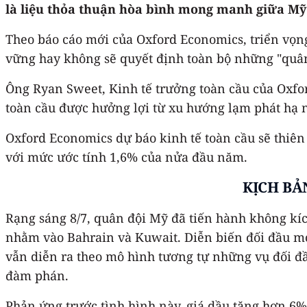
là liệu thỏa thuận hòa bình mong manh giữa Mỹ v
Theo báo cáo mới của Oxford Economics, triển vọng
vững hay không sẽ quyết định toàn bộ những "quân
Ông Ryan Sweet, Kinh tế trưởng toàn cầu của Oxfor
toàn cầu được hưởng lợi từ xu hướng lạm phát hạ n
Oxford Economics dự báo kinh tế toàn cầu sẽ thiên 
với mức ước tính 1,6% của nửa đầu năm.
KỊCH BẢ
Rạng sáng 8/7, quân đội Mỹ đã tiến hành không kíc
nhằm vào Bahrain và Kuwait. Diễn biến đối đầu mới
vẫn diễn ra theo mô hình tương tự những vụ đối đầu
đàm phán.
Phản ứng trước tình hình này, giá dầu tăng hơn 6