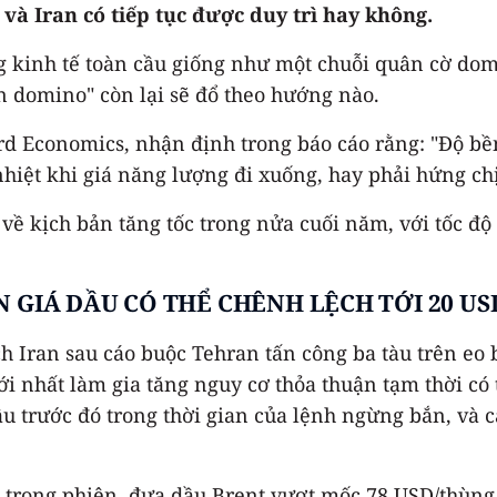
à Iran có tiếp tục được duy trì hay không.
 kinh tế toàn cầu giống như một chuỗi quân cờ dom
 domino" còn lại sẽ đổ theo hướng nào.
d Economics, nhận định trong báo cáo rằng: "Độ bền
hiệt khi giá năng lượng đi xuống, hay phải hứng c
về kịch bản tăng tốc trong nửa cuối năm, với tốc độ
N GIÁ DẦU CÓ THỂ CHÊNH LỆCH TỚI 20 U
h Iran sau cáo buộc Tehran tấn công ba tàu trên eo 
 nhất làm gia tăng nguy cơ thỏa thuận tạm thời có t
 trước đó trong thời gian của lệnh ngừng bắn, và cả
% trong phiên, đưa dầu Brent vượt mốc 78 USD/thùng