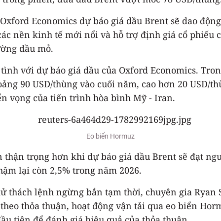
 Oxford Economics dự báo giá dầu Brent sẽ dao độn
 các nền kinh tế mới nổi và hỗ trợ định giá cổ phiếu
rường dầu mỏ.
 tình với dự báo giá dầu của Oxford Economics. Tron
hoảng 90 USD/thùng vào cuối năm, cao hơn 20 USD/th
n vọng của tiến trình hòa bình Mỹ - Iran.
Eo biển Hormuz
n thận trọng hơn khi dự báo giá dầu Brent sẽ đạt 
chậm lại còn 2,5% trong năm 2026.
hử thách lệnh ngừng bắn tạm thời, chuyên gia Ryan 
, theo thỏa thuận, hoạt động vận tải qua eo biển Ho
đầu tiên để đánh giá hiệu quả của thỏa thuận.