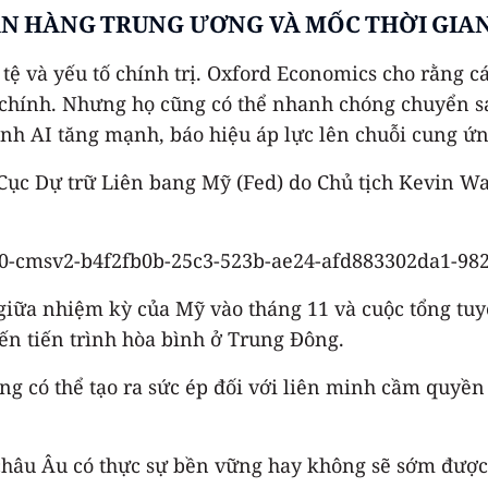
ÂN HÀNG TRUNG ƯƠNG VÀ MỐC THỜI GIAN
tệ và yếu tố chính trị. Oxford Economics cho rằng c
i chính. Nhưng họ cũng có thể nhanh chóng chuyển s
nh AI tăng mạnh, báo hiệu áp lực lên chuỗi cung ứn
a Cục Dự trữ Liên bang Mỹ (Fed) do Chủ tịch Kevin Wa
 giữa nhiệm kỳ của Mỹ vào tháng 11 và cuộc tổng tuyể
đến tiến trình hòa bình ở Trung Đông.
ũng có thể tạo ra sức ép đối với liên minh cầm quyề
châu Âu có thực sự bền vững hay không sẽ sớm được 