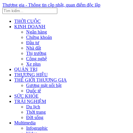
Thương gia - Thông tin cập nhật, quan điểm độc lập
THỜI CUỘC
KINH DOANH
Ngân hàng
Chứng khoán
Đầu tư
Nhà đất
Thị trường
Công nghệ
Xe plus
QUẢN TRỊ
THƯƠNG HIỆU
THẾ GIỚI THƯƠNG GIA
Gương mặt nổi bật
Quốc tế
SỨC KHỎE
TRẢI NGHIỆM
Du lịch
Thời trang
Đời sống
Multimedia
Infographic