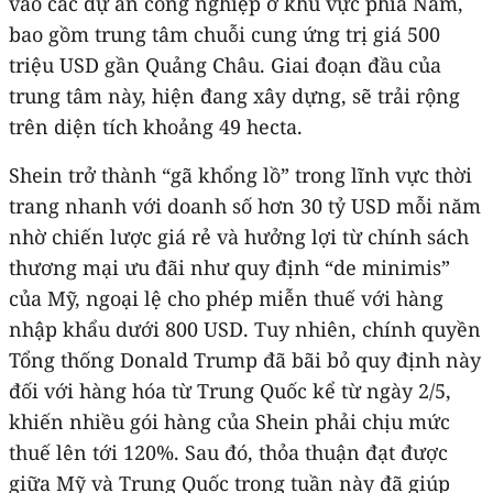
vào các dự án công nghiệp ở khu vực phía Nam,
bao gồm trung tâm chuỗi cung ứng trị giá 500
triệu USD gần Quảng Châu. Giai đoạn đầu của
trung tâm này, hiện đang xây dựng, sẽ trải rộng
trên diện tích khoảng 49 hecta.
Shein trở thành “gã khổng lồ” trong lĩnh vực thời
trang nhanh với doanh số hơn 30 tỷ USD mỗi năm
nhờ chiến lược giá rẻ và hưởng lợi từ chính sách
thương mại ưu đãi như quy định “de minimis”
của Mỹ, ngoại lệ cho phép miễn thuế với hàng
nhập khẩu dưới 800 USD. Tuy nhiên, chính quyền
Tổng thống Donald Trump đã bãi bỏ quy định này
đối với hàng hóa từ Trung Quốc kể từ ngày 2/5,
khiến nhiều gói hàng của Shein phải chịu mức
thuế lên tới 120%. Sau đó, thỏa thuận đạt được
giữa Mỹ và Trung Quốc trong tuần này đã giúp