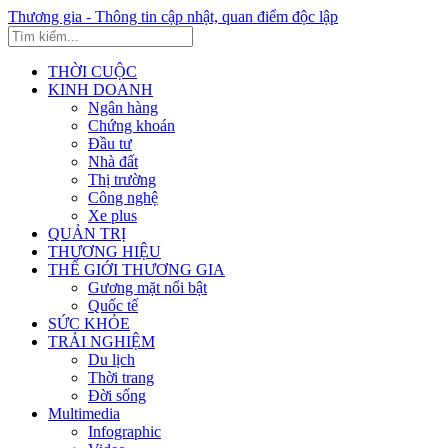
Thương gia - Thông tin cập nhật, quan điểm độc lập
THỜI CUỘC
KINH DOANH
Ngân hàng
Chứng khoán
Đầu tư
Nhà đất
Thị trường
Công nghệ
Xe plus
QUẢN TRỊ
THƯƠNG HIỆU
THẾ GIỚI THƯƠNG GIA
Gương mặt nổi bật
Quốc tế
SỨC KHỎE
TRẢI NGHIỆM
Du lịch
Thời trang
Đời sống
Multimedia
Infographic