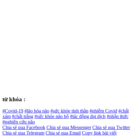
từ khóa :
#Covid-19
#lão hóa não
#sức khỏe tinh thần
#nhiễm Covid
#chất
xám
#chất trắng
#sức khỏe não bộ
#tác động đại dịch
#nhận thức
#nghiên cứu não
Chia sẻ qua Facebook
Chia sẻ qua Messenger
Chia sẻ qua Twitter
Chia sẻ qua Telegram
Chia sẻ qua Email
Copy link bài viết