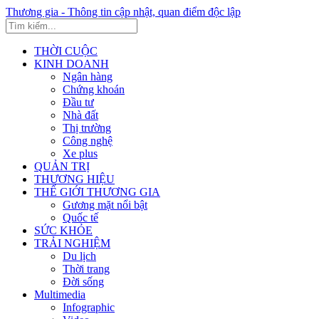
Thương gia - Thông tin cập nhật, quan điểm độc lập
THỜI CUỘC
KINH DOANH
Ngân hàng
Chứng khoán
Đầu tư
Nhà đất
Thị trường
Công nghệ
Xe plus
QUẢN TRỊ
THƯƠNG HIỆU
THẾ GIỚI THƯƠNG GIA
Gương mặt nổi bật
Quốc tế
SỨC KHỎE
TRẢI NGHIỆM
Du lịch
Thời trang
Đời sống
Multimedia
Infographic